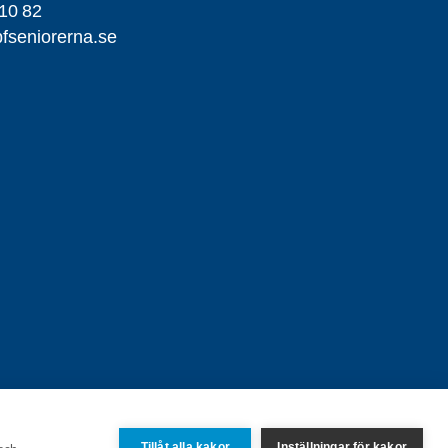
10 82
seniorerna.se
Tillåt alla kakor
Inställningar för kakor