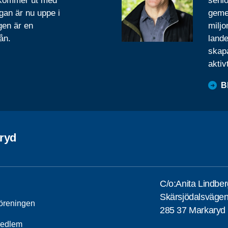
 kommer ut med
senio
gan är nu uppe i
geme
gen är en
miljo
ån.
lande
skapa
aktiv
B
ryd
C/o:Anita Lindber
Skärsjödalsväge
öreningen
285 37 Markaryd
medlem