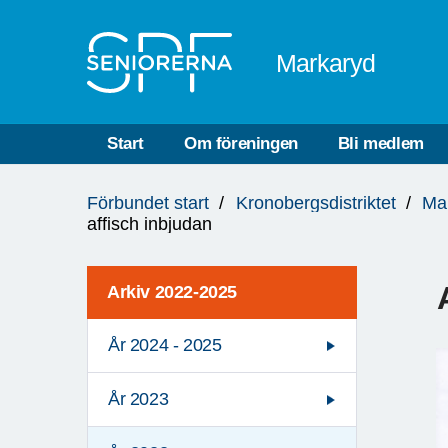
Till övergripande innehåll
Markaryd
Start
Om föreningen
Bli medlem
Du
Förbundet start
Kronobergsdistriktet
Ma
är
affisch inbjudan
här:
Arkiv 2022-2025
År 2024 - 2025
År 2023