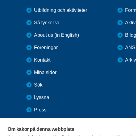
Utbildning och aktiviteter
Förm
Så tycker vi
Aktiv
About us (in English)
Bildg
Föreningar
ANS
Kontakt
Arki
Mina sidor
Sök
Lyssna
Press
Webbutik
Om kakor på denna webbplats
SPF Seniorernas intranät