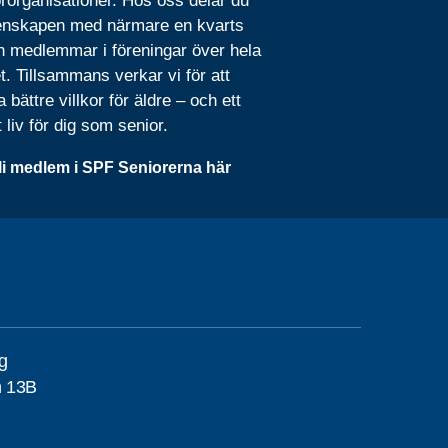
rorganisationer. Hos oss delar du
nskapen med närmare en kvarts
n medlemmar i föreningar över hela
t. Tillsammans verkar vi för att
 bättre villkor för äldre – och ett
t liv för dig som senior.
li medlem i SPF Seniorerna här
g
n 13B