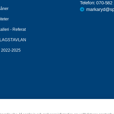
Telefon:
070-582 
åner
markaryd@spf
iteter
alleri - Referat
LAGSTAVLAN
v 2022-2025