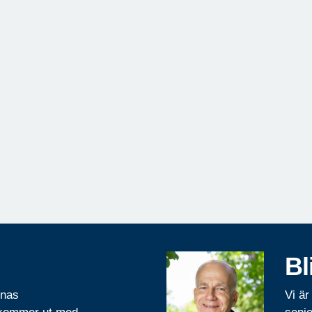
Bl
rnas
Vi är