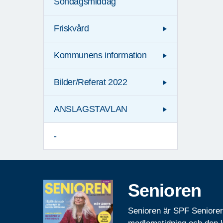
Söndagsmiddag
Friskvård
Kommunens information
Bilder/Referat 2022
ANSLAGSTAVLAN
-
Senioren
Senioren är SPF Seniore