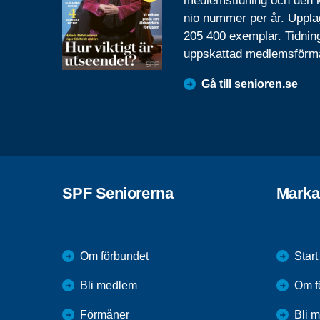
medlemstidning och den
nio nummer per år. Uppla
205 400 exemplar. Tidnin
uppskattad medlemsförm
Gå till senioren.se
SPF Seniorerna
Marka
Om förbundet
Start
Bli medlem
Om f
Förmåner
Bli 