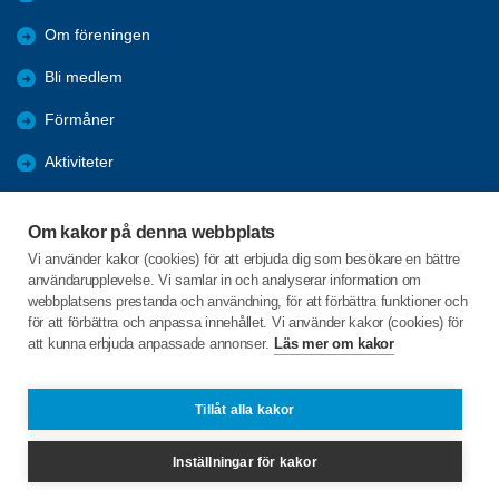
Om föreningen
Bli medlem
Förmåner
Aktiviteter
Bildgalleri - Referat
Om kakor på denna webbplats
ANSLAGSTAVLAN
Vi använder kakor (cookies) för att erbjuda dig som besökare en bättre
användarupplevelse. Vi samlar in och analyserar information om
Arkiv 2022-2025
webbplatsens prestanda och användning, för att förbättra funktioner och
för att förbättra och anpassa innehållet. Vi använder kakor (cookies) för
att kunna erbjuda anpassade annonser.
Läs mer om kakor
C/o:Anita Lindberg
Skärsjödalsvägen 13B
285 37 Markaryd
Tillåt alla kakor
Telefon:
070-582 10 82
Inställningar för kakor
markaryd@spfseniorerna.se