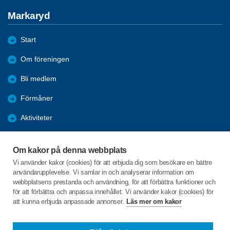
Markaryd
Start
Om föreningen
Bli medlem
Förmåner
Aktiviteter
Bildgalleri - Referat
Om kakor på denna webbplats
ANSLAGSTAVLAN
Vi använder kakor (cookies) för att erbjuda dig som besökare en bättre
användarupplevelse. Vi samlar in och analyserar information om
Arkiv 2022-2025
webbplatsens prestanda och användning, för att förbättra funktioner och
för att förbättra och anpassa innehållet. Vi använder kakor (cookies) för
att kunna erbjuda anpassade annonser.
Läs mer om kakor
C/o:Anita Lindberg
Skärsjödalsvägen 13B
285 37 Markaryd