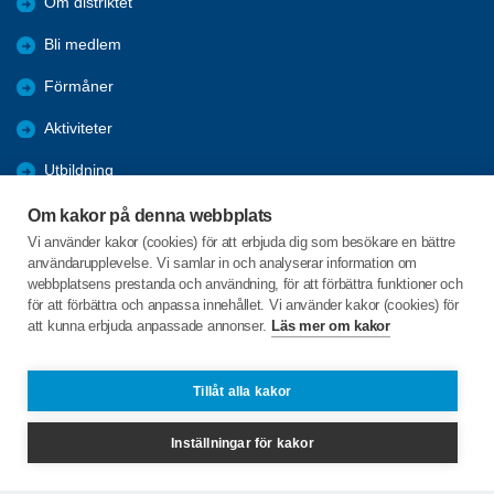
Om distriktet
Bli medlem
Förmåner
Aktiviteter
Utbildning
Nyheter
Om kakor på denna webbplats
Vi använder kakor (cookies) för att erbjuda dig som besökare en bättre
Aktuellt
användarupplevelse. Vi samlar in och analyserar information om
webbplatsens prestanda och användning, för att förbättra funktioner och
Bra länkar
för att förbättra och anpassa innehållet. Vi använder kakor (cookies) för
att kunna erbjuda anpassade annonser.
Läs mer om kakor
Västergatan 15 B
243 31 HÖÖR
Tillåt alla kakor
Telefon:
0413-291 14
Inställningar för kakor
spf.skane@telia.com