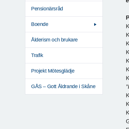
e
Pensionärsråd
P
Boende
K
K
Ålderism och brukare
K
Trafik
K
K
Projekt Mötesglädje
K
GÅS – Gott Åldrande i Skåne
”
K
K
K
G