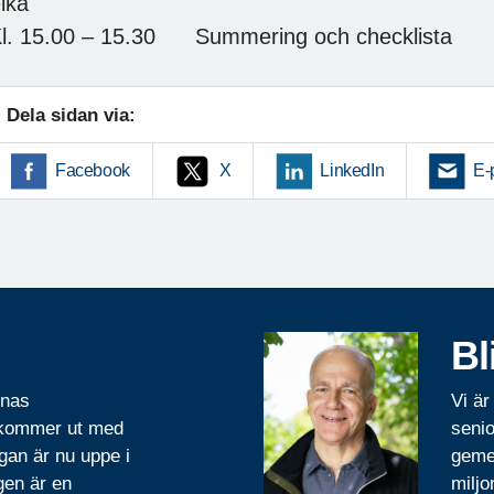
ika
l. 15.00 – 15.30 Summering och checklista
Dela sidan via:
Facebook
X
LinkedIn
E-
Bl
rnas
Vi är
 kommer ut med
senio
gan är nu uppe i
geme
gen är en
miljo