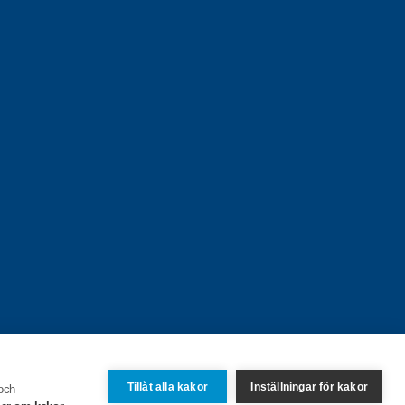
Tillåt alla kakor
Inställningar för kakor
 och