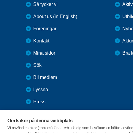
Så tycker vi
Aktiv
About us (in English)
Utbi
Föreningar
Nyhe
Kontakt
Aktue
Mina sidor
Bra 
Sök
Bli medlem
Lyssna
Press
Webbutik
Om kakor på denna webbplats
SPF Seniorernas intranät
Vi använder kakor (cookies) för att erbjuda dig som besökare en bättre använ