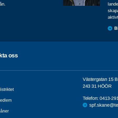
ån.
lande
skapa
aktiv
B
kta oss
Västergatan 15 B
243 31 HÖÖR
striktet
Telefon:
0413-29
medlem
spf.skane@te
åner