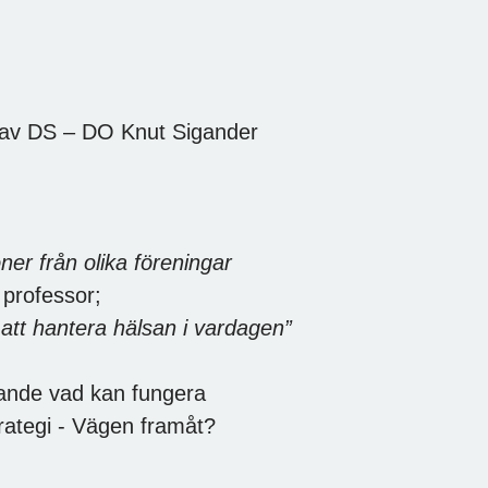
av DS – DO Knut Sigander
e
ner från olika föreningar
professor;
ör att hantera hälsan i vardagen”
nde vad kan fungera
ategi - Vägen framåt?