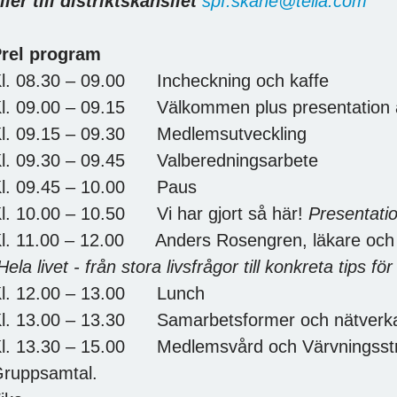
ller till distriktskansliet
spf.skane@telia.com
rel program
l. 08.30 – 09.00 Incheckning och kaffe
l. 09.00 – 09.15 Välkommen plus presentation 
l. 09.15 – 09.30 Medlemsutveckling
Kl. 09.30 – 09.45 Valberedningsarbet
l. 09.45 – 10.00 Paus
l. 10.00 – 10.50 Vi har gjort så här!
Presentatio
l. 11.00 – 12.00 Anders Rosengren, läkare och 
Hela livet - från stora livsfrågor till konkreta tips f
l. 12.00 – 13.00 Lunch
l. 13.00 – 13.30 Samarbetsformer och nätverka
l. 13.30 – 15.00 Medlemsvård och Värvningsstr
ruppsamtal.