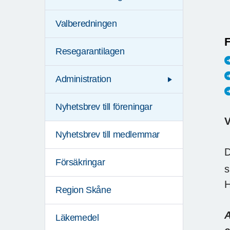
Valberedningen
F
Resegarantilagen
Administration
Nyhetsbrev till föreningar
V
Nyhetsbrev till medlemmar
D
Försäkringar
s
H
Region Skåne
A
Läkemedel