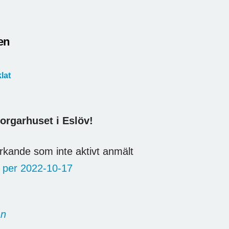
en
lat
orgarhuset i Eslöv!
kande som inte aktivt anmält
a per 2022-10-17
an