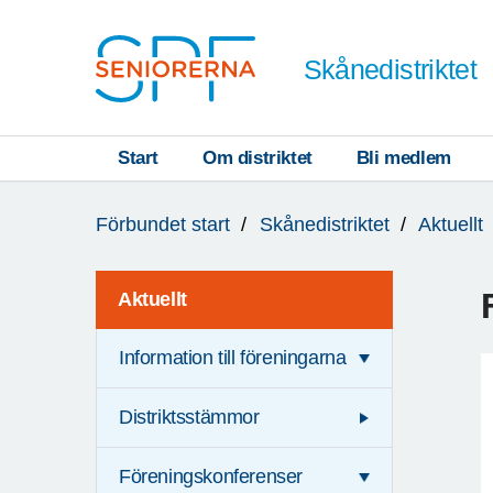
Till övergripande innehåll
Skånedistriktet
Start
Om distriktet
Bli medlem
Du
Förbundet start
Skånedistriktet
Aktuellt
är
här:
Aktuellt
Information till föreningarna
Distriktsstämmor
Föreningskonferenser