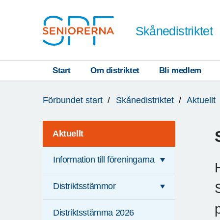
Till övergripande innehåll
Skånedistriktet
Start
Om distriktet
Bli medlem
Du
Förbundet start
Skånedistriktet
Aktuellt
är
här:
Aktuellt
Information till föreningarna
Distriktsstämmor
Distriktsstämma 2026