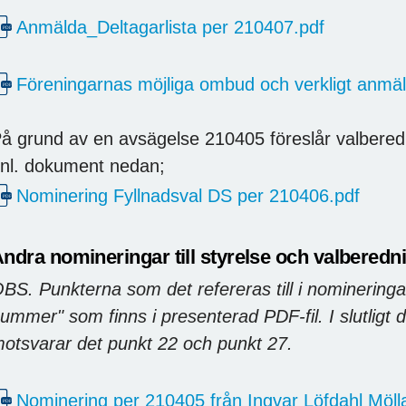
Anmälda_Deltagarlista per 210407.pdf
Föreningarnas möjliga ombud och verkligt anm
å grund av en avsägelse 210405 föreslår valberedni
nl. dokument nedan;
Nominering Fyllnadsval DS per 210406.pdf
ndra nomineringar till styrelse och valberedn
BS. Punkterna som det refereras till i nominering
ummer" som finns i presenterad PDF-fil. I slutligt d
otsvarar det punkt 22 och punkt 27.
Nominering per 210405 från Ingvar Löfdahl Möll