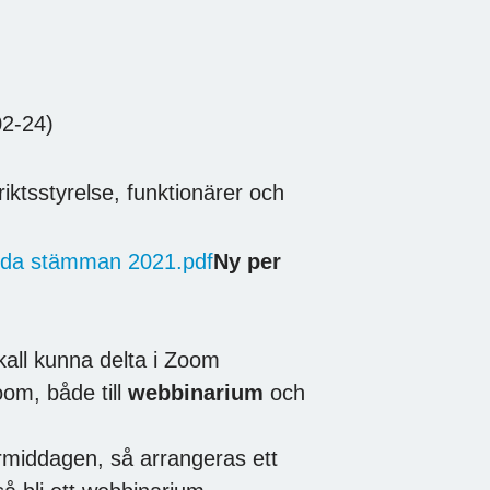
2-24)
riktsstyrelse, funktionärer och
älda stämman 2021.pdf
Ny per
kall kunna delta i Zoom
om, både till
webbinarium
och
ermiddagen, så arrangeras ett