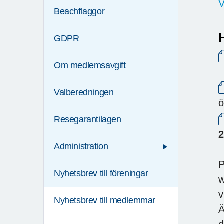
V
Beachflaggor
GDPR
Om medlemsavgift
Valberedningen
ö
Resegarantilagen
2
Administration
P
Nyhetsbrev till föreningar
w
v
Nyhetsbrev till medlemmar
Ä