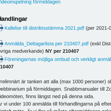
ideoinspelning förmiddagen
Handlingar
Kallelse till distriktsstämma 2021.pdf
(per 2021-0
Anmälda_Deltagarlista per 210407.pdf
(exkl Dist
vriga medverkande)
NY per 210407
Föreningarnas möjliga ombud och verkligt anm
10407
relimnärt är tanken att alla (max 1000 personer) s
ebbinarium på förmiddagen. Snabbmanualer till Zo
ideomöten, finns längst ned på denna sida.
r vi under 100 anmälda till förhandlingarna på eft