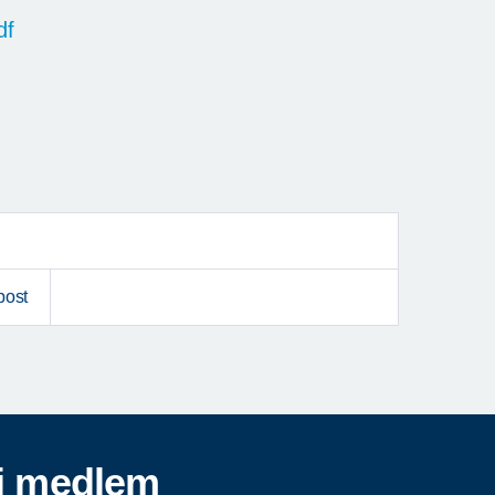
df
post
i medlem