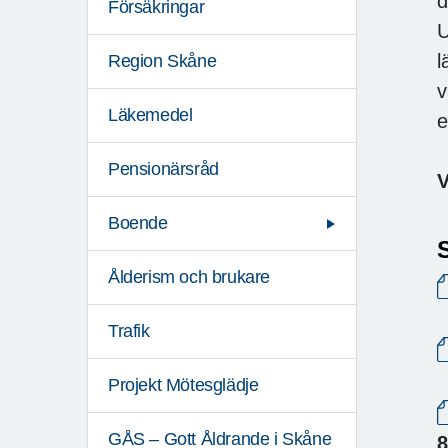
d
Försäkringar
U
l
Region Skåne
v
Läkemedel
e
Pensionärsråd
V
Boende
Ålderism och brukare
Trafik
Projekt Mötesglädje
GÅS – Gott Åldrande i Skåne
8