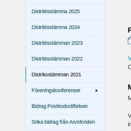
Distriktsstämma 2025
Distriktsstämma 2024
Distriktsstämman 2023
V
Distriktsstämman 2022
O
Distriksstämman 2021
M
Föreningskonferenser
M
Bidrag Postkodsstiftelsen
V
Söka bidrag från Arvsfonden
i