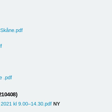
 Skåne.pdf
f
e .pdf
210408)
l 2021 kl 9.00–14.30.pdf
NY