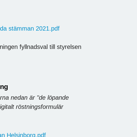
älda stämman 2021.pdf
ngen fyllnadsval till styrelsen
ing
arna nedan är "de löpande
igitalt röstningsformulär
an Helsinborg.pdf