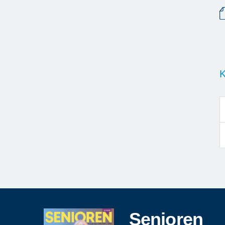
K
Senioren