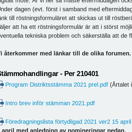
igitalt möte. Är vi fler så måste eftermiddagen ock
nder dagen (evt. först i samband med eftermidd
änk till röstningsformuläret att skickas ut till röstber
äljer att ha ett röstningsformulär är att i störst möj
ventuella tekniska problem och säkerställa att de f
i återkommer med länkar till de olika forumen.
Stämmohandlingar - Per 210401
Program Distriktsstämma 2021 prel.pdf
(Årtalet 
Intro brev inför stämman 2021.pdf
Föredragningslista förtydligad 2021 ver2 15 apri
 april med anledning av nomineringar nedan.