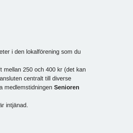
er i den lokalförening som du
ift mellan 250 och 400 kr (det kan
nsluten centralt till diverse
ta medlemstidningen
Senioren
r intjänad.