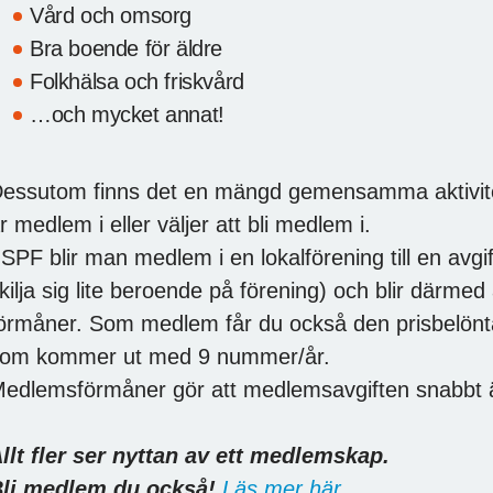
Vård och omsorg
Bra boende för äldre
Folkhälsa och friskvård
…och mycket annat!
essutom finns det en mängd gemensamma aktivitet
r medlem i eller väljer att bli medlem i.
 SPF blir man medlem i en lokalförening till en avg
kilja sig lite beroende på förening) och blir därmed a
örmåner. Som medlem får du också den prisbelön
om kommer ut med 9 nummer/år.
edlemsförmåner gör att medlemsavgiften snabbt ä
llt fler ser nyttan av ett medlemskap.
li medlem du också!
Läs mer här