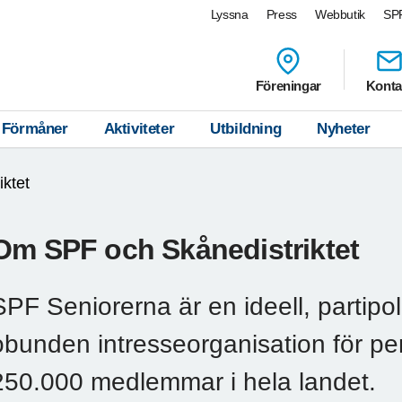
Lyssna
Press
Webbutik
SPF
Föreningar
Konta
Förmåner
Aktiviteter
Utbildning
Nyheter
iktet
Om SPF och Skånedistriktet
SPF Seniorerna är en ideell, partipoli
obunden intresseorganisation för p
250.000 medlemmar i hela landet.