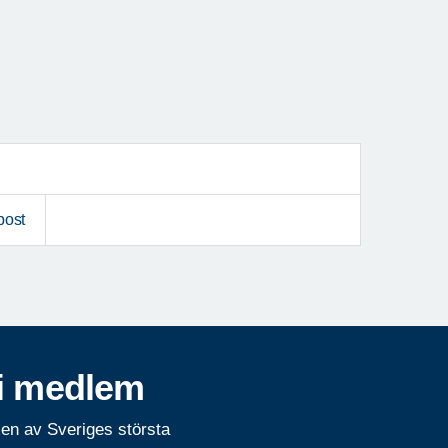
post
i medlem
 en av Sveriges största