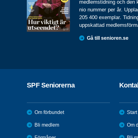
medlemstidning och den
nio nummer per år. Uppla
205 400 exemplar. Tidnin
uppskattad medlemsförm
Gå till senioren.se
SPF Seniorerna
Konta
Om förbundet
Start
Bli medlem
Om di
Förmåner
Bli 