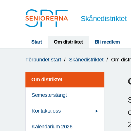
Till övergripande innehåll
Skånedistriktet
Start
Om distriktet
Bli medlem
Du
Förbundet start
Skånedistriktet
Om distr
är
här:
Om distriktet
Semesterstängt
Kontakta oss
Kalendarium 2026