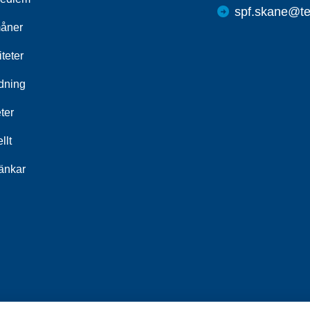
spf.skane@te
åner
iteter
ldning
ter
llt
länkar