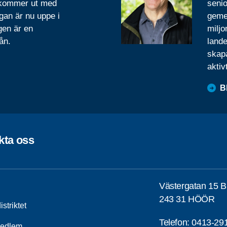
 kommer ut med
senio
gan är nu uppe i
geme
gen är en
miljo
ån.
lande
skapa
aktiv
B
kta oss
Västergatan 15 B
243 31 HÖÖR
striktet
Telefon:
0413-29
medlem