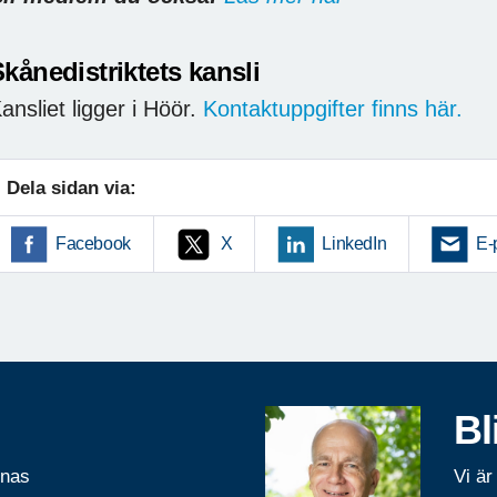
kånedistriktets kansli
ansliet ligger i Höör.
Kontaktuppgifter finns här.
Dela sidan via:
Facebook
X
LinkedIn
E-
Bl
rnas
Vi är