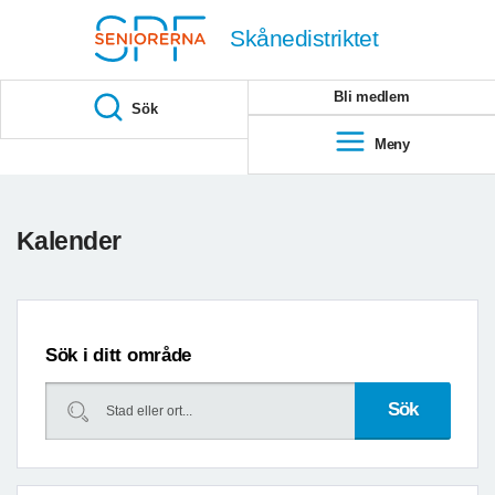
Till övergripande innehåll
Skånedistriktet
Bli medlem
Sök
Meny
Föregående
Kommande
Kalender
datum
datum
Sök i ditt område