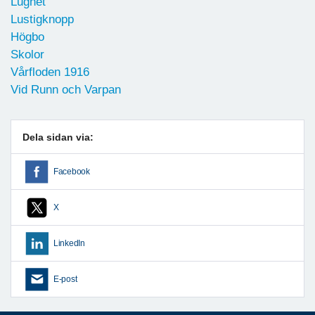
Lugnet
Lustigknopp
Högbo
Skolor
Vårfloden 1916
Vid Runn och Varpan
Dela sidan via:
Facebook
X
LinkedIn
E-post