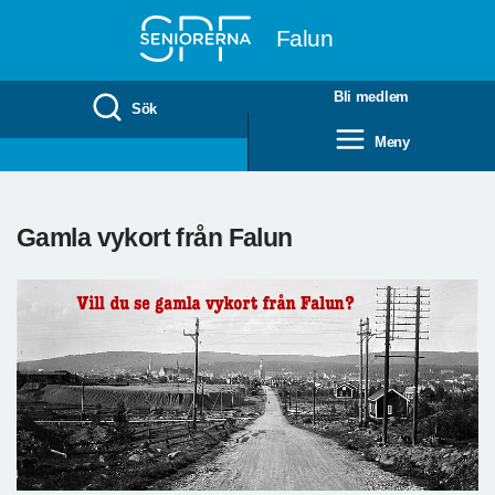
Till övergripande innehåll
Falun
Bli medlem
Sök
Meny
Gamla vykort från Falun