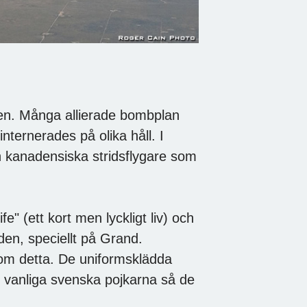
lden. Många allierade bombplan
nternerades på olika håll. I
h kanadensiska stridsflygare som
e" (ett kort men lyckligt liv) och
iden, speciellt på Grand.
om detta. De uniformsklädda
e vanliga svenska pojkarna så de