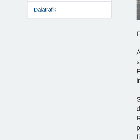
Dalatrafik
F
Å
s
F
i
S
d
R
p
f