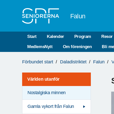
Till övergripande innehåll
Falun
Start
Kalender
Program
Resor
MedlemsNytt
Om föreningen
Bli m
Du
Förbundet start
Daladistriktet
Falun
V
är
här:
Världen utanför
Nostalgiska minnen
Gamla vykort från Falun