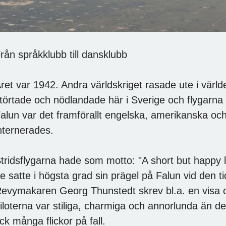
rån språkklubb till dansklubb
ret var 1942. Andra världskriget rasade ute i vär
törtade och nödlandade här i Sverige och flygarna i
alun var det framförallt engelska, amerikanska oc
nternerades.
tridsflygarna hade som motto: "A short but happy lif
e satte i högsta grad sin prägel på Falun vid den t
evymakaren Georg Thunstedt skrev bl.a. en visa 
iloterna var stiliga, charmiga och annorlunda än d
ick många flickor på fall.