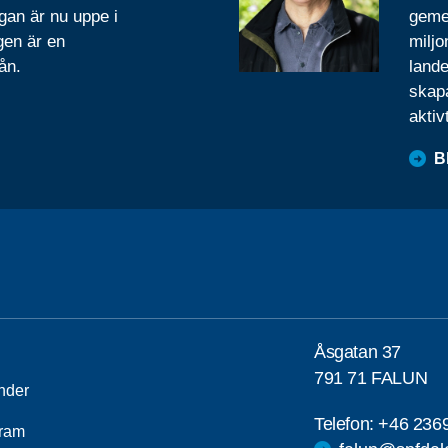
gan är nu uppe i
geme
gen är en
miljo
ån.
lande
skapa
aktiv
B
Åsgatan 37
791 71 FALUN
nder
Telefon:
+46 236
ram