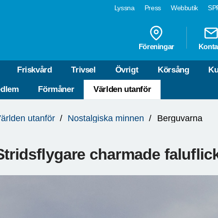
Lyssna
Press
Webbutik
SPF
Föreningar
Konta
Friskvård
Trivsel
Övrigt
Körsång
Ku
edlem
Förmåner
Världen utanför
ärlden utanför
Nostalgiska minnen
Berguvarna
Stridsflygare charmade faluflic