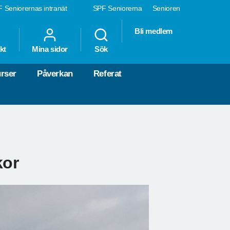
 Seniorernas intranät
SPF Seniorerna
Senioren
Bli medlem
kt
Mina sidor
Sök
rser
Påverkan
Referat
kor