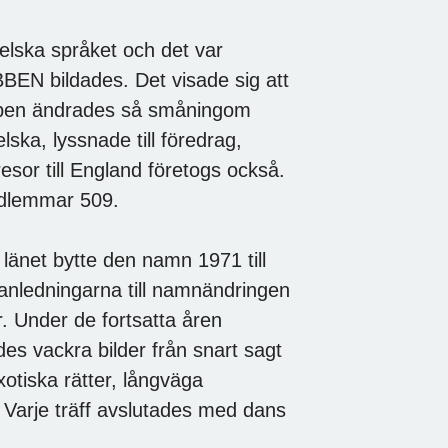
ngelska språket och det var
EN bildades. Det visade sig att
ubben ändrades så småningom
lska, lyssnade till föredrag,
esor till England företogs också.
edlemmar 509.
 länet bytte den namn 1971 till
edningarna till namnändringen
r. Under de fortsatta åren
des vackra bilder från snart sagt
otiska rätter, långväga
 Varje träff avslutades med dans