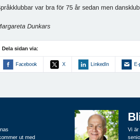
pråkklubbar var bra för 75 år sedan men dansklubb
argareta Dunkars
Dela sidan via:
Facebook
X
LinkedIn
E-
Bl
rnas
Vi är
 kommer ut med
senio