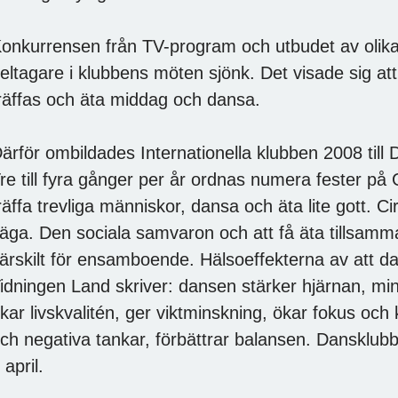
onkurrensen från TV-program och utbudet av olika
eltagare i klubbens möten sjönk. Det visade sig at
räffas och äta middag och dansa.
ärför ombildades Internationella klubben 2008
re till fyra gånger per år ordnas numera fester på 
räffa trevliga människor, dansa och äta lite gott. C
äga. Den sociala samvaron och att få äta tillsam
ärskilt för ensamboende. Hälsoeffekterna av att da
idningen Land skriver: dansen stärker hjärnan, min
kar livskvalitén, ger viktminskning, ökar fokus och
ch negativa tankar, förbättrar balansen. Dansklubb
 april.