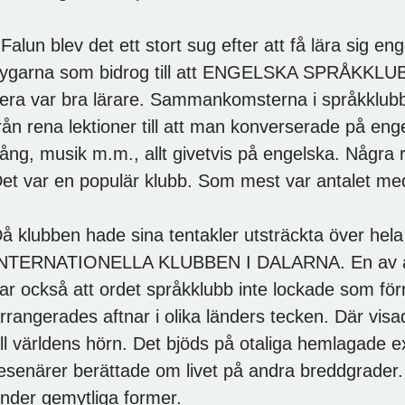
 Falun blev det ett stort sug efter att få lära sig e
lygarna som bidrog till att ENGELSKA SPRÅKKLUBB
lera var bra lärare. Sammankomsterna i språkkl
rån rena lektioner till att man konverserade på enge
ång, musik m.m., allt givetvis på engelska. Några r
et var en populär klubb. Som mest var antalet m
å klubben hade sina tentakler utsträckta över hela
NTERNATIONELLA KLUBBEN I DALARNA. En av anl
ar också att ordet språkklubb inte lockade som för
rrangerades aftnar i olika länders tecken. Där visa
ll världens hörn. Det bjöds på otaliga hemlagade ex
esenärer berättade om livet på andra breddgrader.
nder gemytliga former.