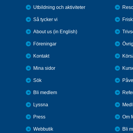
Utbildning och aktiviteter
Reso
Så tycker vi
Fris
About us (in English)
Trivs
Föreningar
Övrig
Kontakt
Körs
Mina sidor
Kurs
Sök
Påve
Bli medlem
Refe
Lyssna
Medl
Press
Om f
Webbutik
Bli 