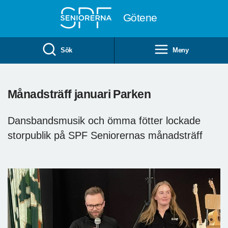
Till övergripande innehåll
Götene
Sök
Meny
Månadsträff januari Parken
Dansbandsmusik och ömma fötter lockade
storpublik på SPF Seniorernas månadsträff