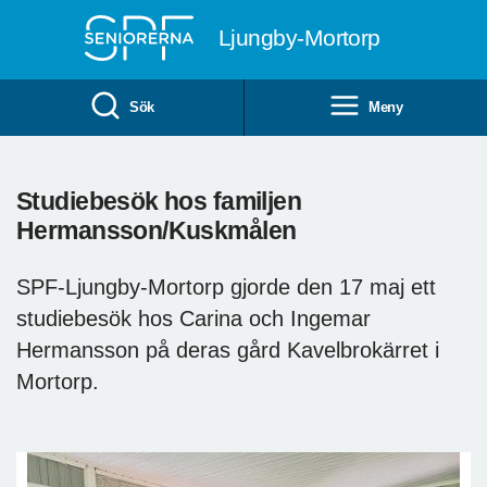
Till övergripande innehåll
Ljungby-Mortorp
Sök
Meny
Studiebesök hos familjen
Hermansson/Kuskmålen
SPF-Ljungby-Mortorp gjorde den 17 maj ett
studiebesök hos Carina och Ingemar
Hermansson på deras gård Kavelbrokärret i
Mortorp.