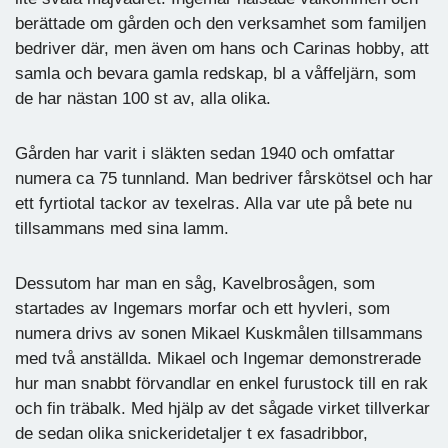
berättade om gården och den verksamhet som familjen
bedriver där, men även om hans och Carinas hobby, att
samla och bevara gamla redskap, bl a våffeljärn, som
de har nästan 100 st av, alla olika.
Gården har varit i släkten sedan 1940 och omfattar
numera ca 75 tunnland. Man bedriver fårskötsel och har
ett fyrtiotal tackor av texelras. Alla var ute på bete nu
tillsammans med sina lamm.
Dessutom har man en såg, Kavelbrosågen, som
startades av Ingemars morfar och ett hyvleri, som
numera drivs av sonen Mikael Kuskmålen tillsammans
med två anställda. Mikael och Ingemar demonstrerade
hur man snabbt förvandlar en enkel furustock till en rak
och fin träbalk. Med hjälp av det sågade virket tillverkar
de sedan olika snickeridetaljer t ex fasadribbor,