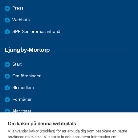
Press
Webbutik
SPF Seniorernas intranät
Ljungby-Mortorp
Start
Om föreningen
Bli medlem
Förmåner
Aktiviteter
Referat
Om kakor på denna webbplats
Vi använder kakor (cookies) för att erbjuda dig som besökare en bättre
Bildgalleri
användarupplevelse. Vi samlar in och analyserar information om