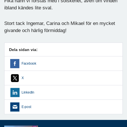
Fika hann vi förstås med i solskenet, även om vinden
ibland kändes lite sval.
Stort tack Ingemar, Carina och Mikael för en mycket
givande och härlig förmiddag!
Dela sidan via:
Facebook
X
LinkedIn
E-post