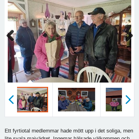
Previous
Next
Föregående
Nästa
Ett fyrtiotal medlemmar hade mött upp i det soliga, men
lite svala majvädret. Ingemar hälsade välkommen och