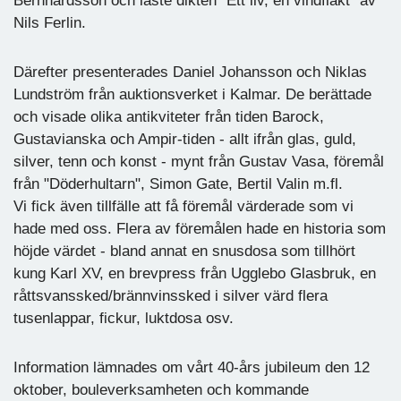
Bernhardsson och läste dikten "Ett liv, en vindfläkt" av
Nils Ferlin.
Därefter presenterades Daniel Johansson och Niklas
Lundström från auktionsverket i Kalmar. De berättade
och visade olika antikviteter från tiden Barock,
Gustavianska och Ampir-tiden - allt ifrån glas, guld,
silver, tenn och konst - mynt från Gustav Vasa, föremål
från "Döderhultarn", Simon Gate, Bertil Valin m.fl.
Vi fick även tillfälle att få föremål värderade som vi
hade med oss. Flera av föremålen hade en historia som
höjde värdet - bland annat en snusdosa som tillhört
kung Karl XV, en brevpress från Ugglebo Glasbruk, en
råttsvanssked/brännvinssked i silver värd flera
tusenlappar, fickur, luktdosa osv.
Information lämnades om vårt 40-års jubileum den 12
oktober, bouleverksamheten och kommande