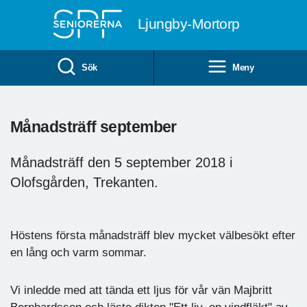
Till övergripande innehåll
Ljungby-Mortorp
Sök
Meny
Månadsträff september
Månadsträff den 5 september 2018 i
Olofsgården, Trekanten.
Höstens första månadsträff blev mycket välbesökt efter
en lång och varm sommar.
Vi inledde med att tända ett ljus för vår vän Majbritt