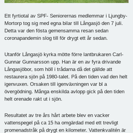
Ett fyrtiotal av SPF- Seniorernas medlemmar i Ljungby-
Mortorp tog sig med egna bilar till Långasjö den 7 juli.
Detta var den fösta gemensamma resan sedan
coronapandemin slog till för drygt ett år sedan.
Utanför Långasjö kyrka mötte förre lantbrukaren Carl-
Gunnar Gunnarsson upp. Han är en av fyra drivande
Långasjöbor, som höll i trådarna då det gällde att
restaurera sjön på 1980-talet. På den tiden vad den helt
igenvuxen. Orsaken till igenväxningen var bl a
övergödning. Många enskilda avlopp gick på den tiden
helt orenade rakt ut i sjön.
Resultatet av tre års hårt arbete blev en vacker
vattenspegel på ca 15 ha omgärdad med ett trevligt
promenadstråk på drygt en kilometer. Vattenkvalitén är