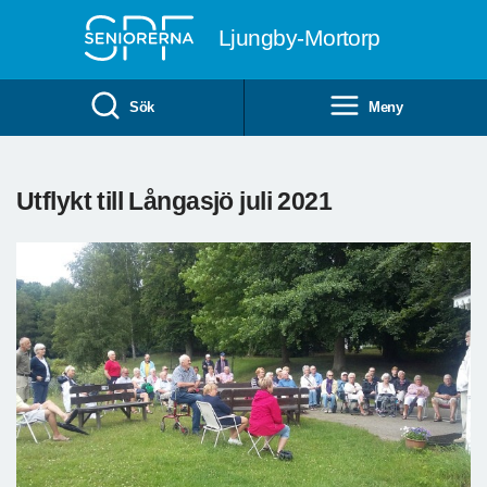
Till övergripande innehåll
Ljungby-Mortorp
Sök
Meny
Utflykt till Långasjö juli 2021