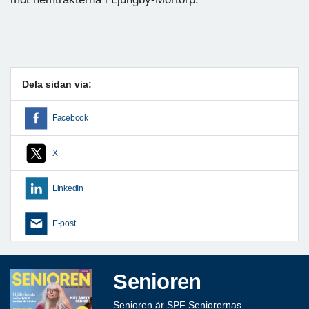
Dela sidan via:
Facebook
X
LinkedIn
E-post
Senioren
Senioren är SPF Seniorernas