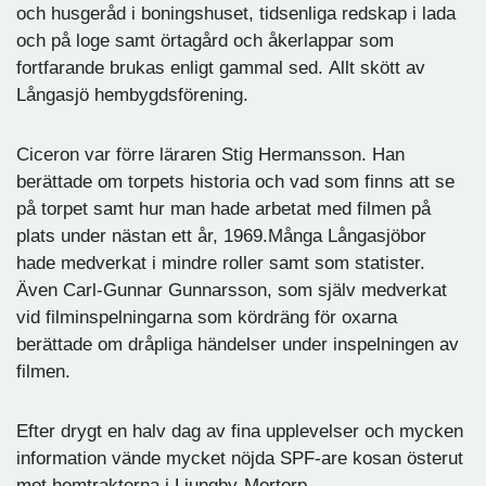
och husgeråd i boningshuset, tidsenliga redskap i lada
och på loge samt örtagård och åkerlappar som
fortfarande brukas enligt gammal sed. Allt skött av
Långasjö hembygdsförening.
Ciceron var förre läraren Stig Hermansson. Han
berättade om torpets historia och vad som finns att se
på torpet samt hur man hade arbetat med filmen på
plats under nästan ett år, 1969.Många Långasjöbor
hade medverkat i mindre roller samt som statister.
Även Carl-Gunnar Gunnarsson, som själv medverkat
vid filminspelningarna som kördräng för oxarna
berättade om dråpliga händelser under inspelningen av
filmen.
Efter drygt en halv dag av fina upplevelser och mycken
information vände mycket nöjda SPF-are kosan österut
mot hemtrakterna i Ljungby-Mortorp.