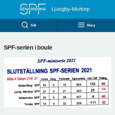
Till övergripande innehåll
Ljungby-Mortorp
Sök
Meny
SPF-serien i boule