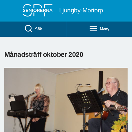
Till övergripande innehåll
Ljungby-Mortorp
Sök
Meny
Månadsträff oktober 2020