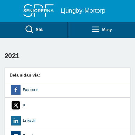
Till övergripande innehåll
Ljungby-Mortorp
Sök
Meny
2021
Dela sidan via:
Facebook
X
LinkedIn