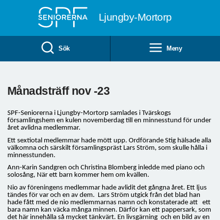
Till övergripande innehåll
Ljungby-Mortorp
Sök
Meny
Månadsträff nov -23
SPF-Seniorerna i Ljungby-Mortorp samlades i Tvärskogs
församlingshem en kulen novemberdag till en minnesstund för under
året avlidna medlemmar.
Ett sextiotal medlemmar hade mött upp. Ordförande Stig hälsade alla
välkomna och särskilt församlingspräst Lars Ström, som skulle hålla i
minnesstunden.
Ann-Karin Sandgren och Christina Blomberg inledde med piano och
solosång, När ett barn kommer hem om kvällen.
Nio av föreningens medlemmar hade avlidit det gångna året. Ett ljus
tändes för var och en av dem.
Lars Ström utgick från det blad han
hade fått med de nio medlemmarnas namn och konstaterade att
ett
bara namn kan väcka många minnen. Därför kan ett pappersark, som
det här innehålla så mycket tänkvärt. En livsgärning
och en bild av en