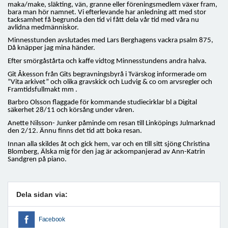
maka/make, släkting, vän, granne eller föreningsmedlem växer fram,
bara man hör namnet. Vi efterlevande har anledning att med stor
tacksamhet få begrunda den tid vi fått dela vår tid med våra nu
avlidna medmänniskor.
Minnesstunden avslutades med Lars Berghagens vackra psalm 875,
Då knäpper jag mina händer.
Efter smörgåstårta och kaffe vidtog Minnesstundens andra halva.
Git Åkesson från Gits begravningsbyrå i Tvärskog informerade om
”Vita arkivet” och olika gravskick och Ludvig & co om arvsregler och
Framtidsfullmakt mm .
Barbro Olsson flaggade för kommande studiecirklar bl a Digital
säkerhet 28/11 och körsång under våren.
Anette Nilsson- Junker påminde om resan till Linköpings Julmarknad
den 2/12. Ännu finns det tid att boka resan.
Innan alla skildes åt och gick hem, var och en till sitt sjöng Christina
Blomberg, Älska mig för den jag är ackompanjerad av Ann-Katrin
Sandgren på piano.
Dela sidan via:
Facebook