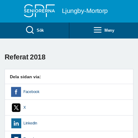
Till övergripande innehåll
Ljungby-Mortorp
Sök
Meny
Referat 2018
Dela sidan via:
Facebook
X
LinkedIn