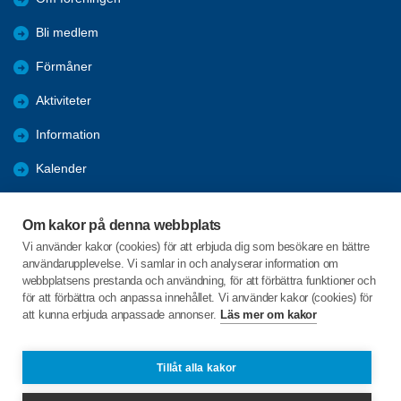
Bli medlem
Förmåner
Aktiviteter
Information
Kalender
Länkar - Hemsidor
Om kakor på denna webbplats
Referat
Vi använder kakor (cookies) för att erbjuda dig som besökare en bättre
användarupplevelse. Vi samlar in och analyserar information om
Vi påverkar
webbplatsens prestanda och användning, för att förbättra funktioner och
för att förbättra och anpassa innehållet. Vi använder kakor (cookies) för
att kunna erbjuda anpassade annonser.
Läs mer om kakor
C/o:Anders Majgren
Kyrkbåtsgattu 17
793 70 Tällberg
Tillåt alla kakor
Telefon:
+46 708201200