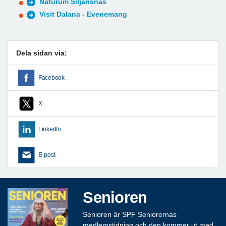
Naturum Siljansnäs
Visit Dalana - Evenemang
Dela sidan via:
Facebook
X
LinkedIn
E-post
Senioren
Senioren är SPF Seniorernas
medlemstidning och den kommer ut med