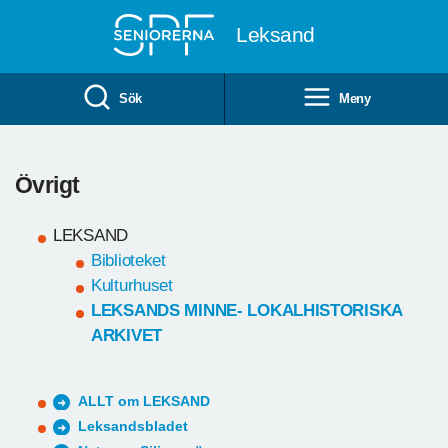
Till övergripande innehåll
Leksand
Sök
Meny
Övrigt
LEKSAND
Biblioteket
Kulturhuset
LEKSANDS MINNE- LOKALHISTORISKA
ARKIVET
ALLT om LEKSAND
Leksandsbladet