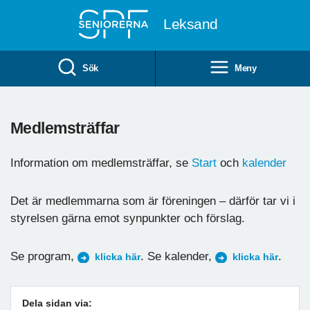
Till övergripande innehåll
Leksand
Sök
Meny
Medlemsträffar
Information om medlemsträffar, se
Start
och
kalender
Det är medlemmarna som är föreningen – därför tar vi i
styrelsen gärna emot synpunkter och förslag.
Se program,
. Se kalender,
.
klicka här
klicka här
Dela sidan via: