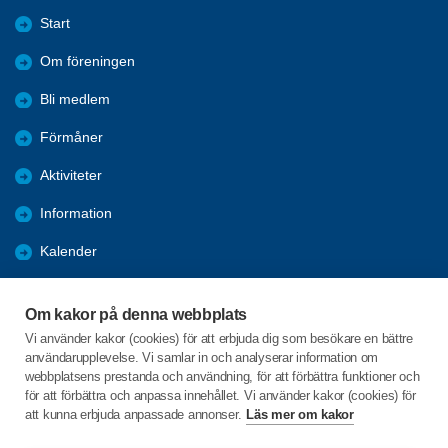
Start
Om föreningen
Bli medlem
Förmåner
Aktiviteter
Information
Kalender
Länkar - Hemsidor
Om kakor på denna webbplats
Referat
Vi använder kakor (cookies) för att erbjuda dig som besökare en bättre
användarupplevelse. Vi samlar in och analyserar information om
Vi påverkar
webbplatsens prestanda och användning, för att förbättra funktioner och
för att förbättra och anpassa innehållet. Vi använder kakor (cookies) för
att kunna erbjuda anpassade annonser.
Läs mer om kakor
C/o:Anders Majgren
Kyrkbåtsgattu 17