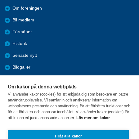
Om föreningen
Bli medlem
Förmåner
Historik
Senaste nytt
Bildgalleri
Program
Om kakor på denna webbplats
Sveakliniken
Vi använder kakor (cookies) för att erbjuda dig som besökare en bättre
användarupplevelse. Vi samlar in och analyserar information om
Svedala Vårdcentral
webbplatsens prestanda och användning, för att förbättra funktioner och
för att förbättra och anpassa innehållet. Vi använder kakor (cookies) för
att kunna erbjuda anpassade annonser.
Läs mer om kakor
C/o:Maj-Britt Blom
Norra Tvärgatan 2 A lgh 1002
233 35 SVEDALA
Tillåt alla kakor