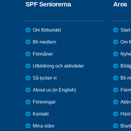
SPF Seniorerna
Aros
Om förbundet
Start
Bli medlem
Om f
Förmåner
Nyhe
Utbildning och aktiviteter
Bildg
Så tycker vi
Bli 
About us (in English)
Förm
Föreningar
Aktiv
Kontakt
Hänt
Mina sidor
Blank