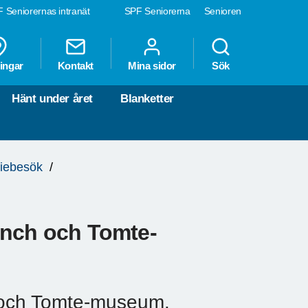
 Seniorernas intranät
SPF Seniorerna
Senioren
ingar
Kontakt
Mina sidor
Sök
Hänt under året
Blanketter
diebesök
unch och Tomte-
 och Tomte-museum.