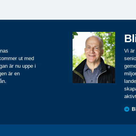
Bl
rnas
Vi är
 kommer ut med
senio
gan är nu uppe i
geme
gen är en
miljo
ån.
lande
skapa
aktiv
B