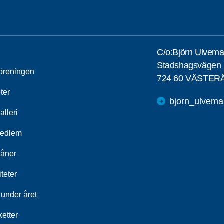
C/o:Björn Ulvema
Stadshagsvägen 
öreningen
724 60 VÄSTER
ter
bjorn_ulvem
alleri
medlem
åner
iteter
 under året
etter