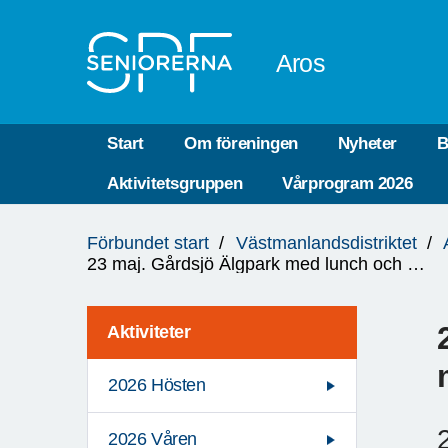
Till övergripande innehåll
Aros
Start
Om föreningen
Nyheter
B
Aktivitetsgruppen
Vårprogram 2026
Du
Förbundet start
Västmanlandsdistriktet
är
23 maj. Gårdsjö Älgpark med lunch och Tomte-museum.
här:
Aktiviteter
2026 Hösten
2026 Våren