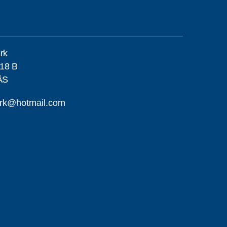
rk
18 B
ÅS
ark@hotmail.com