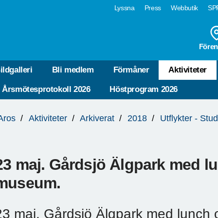
Lyssna
Press
Webbutik
SPF
Fören
ildgalleri
Bli medlem
Förmåner
Aktiviteter
Årsmötesprotokoll 2026
Höstprogram 2026
Aros
Aktiviteter
Arkiverat
2018
Utflykter - Stu
23 maj. Gårdsjö Älgpark med l
museum.
23 maj. Gårdsjö Älgpark med lunch