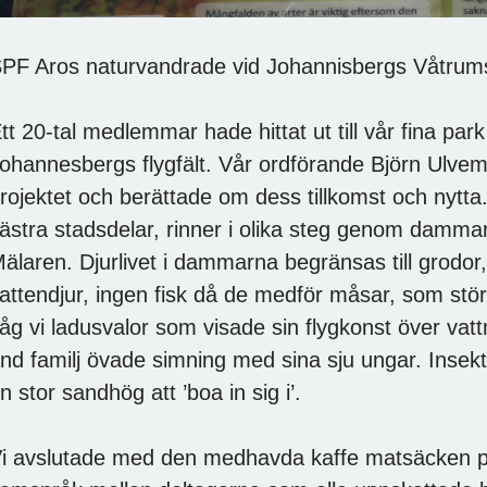
PF Aros naturvandrade vid Johannisbergs Våtrum
tt 20-tal medlemmar hade hittat ut till vår fina pa
ohannesbergs flygfält. Vår ordförande Björn Ulvema
rojektet och berättade om dess tillkomst och nytta
ästra stadsdelar, rinner i olika steg genom dammarn
älaren. Djurlivet i dammarna begränsas till grodo
attendjur, ingen fisk då de medför måsar, som stör 
åg vi ladusvalor som visade sin flygkonst över vat
nd familj övade simning med sina sju ungar. Insekt
n stor sandhög att ’boa in sig i’.
i avslutade med den medhavda kaffe matsäcken på s