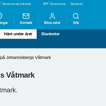
 Seniorernas intranät
SPF Seniorerna
Senioren
ingar
Kontakt
Mina sidor
Sök
Hänt under året
Blanketter
 på Johannisbergs Våtmark
gs Våtmark
tmark.