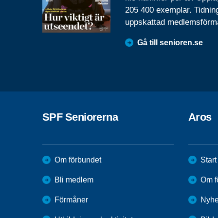
205 400 exemplar. Tidnin
uppskattad medlemsförm
Gå till senioren.se
SPF Seniorerna
Aros
Om förbundet
Start
Bli medlem
Om f
Förmåner
Nyhe