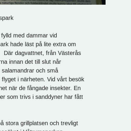
spark
rk fylld med dammar vid
rk hade läst på lite extra om
. Där dagvattnet, från Västerås
a innan det till slut når
r, salamandrar och små
flyget i närheten. Vid vårt besök
tnet när de fångade insekter. En
er som trivs i sanddyner har fått
tora grillplatsen och trevligt