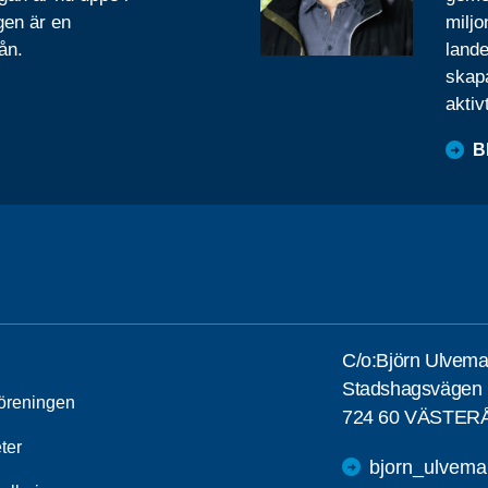
gen är en
miljo
ån.
lande
skapa
aktiv
B
C/o:Björn Ulvema
Stadshagsvägen 
öreningen
724 60 VÄSTER
ter
bjorn_ulvem