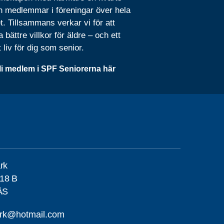
n medlemmar i föreningar över hela
t. Tillsammans verkar vi för att
 bättre villkor för äldre – och ett
t liv för dig som senior.
li medlem i SPF Seniorerna här
rk
18 B
ÅS
ark@hotmail.com