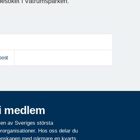
besöket i Våtrumsparken.
post
i medlem
 en av Sveriges största
rorganisationer. Hos oss delar du
nskapen med närmare en kvarts