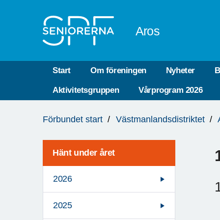
Till övergripande innehåll
Aros
Start
Om föreningen
Nyheter
B
Aktivitetsgruppen
Vårprogram 2026
Du
Förbundet start
Västmanlandsdistriktet
är
här:
Hänt under året
2026
2025