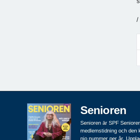
s
/
Senioren
Senioren är SPF Seniore
medlemstidning och den
nio nummer per år. Uppla