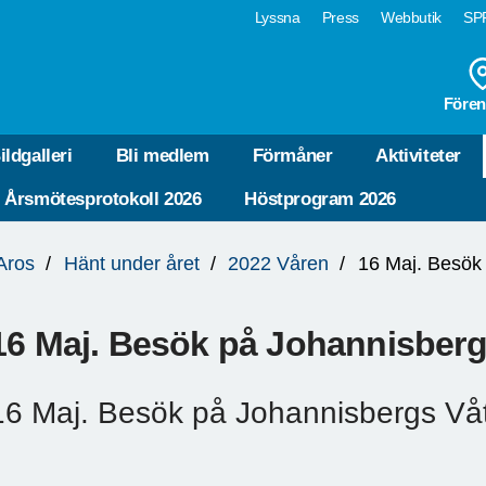
Lyssna
Press
Webbutik
SPF
Fören
ildgalleri
Bli medlem
Förmåner
Aktiviteter
Årsmötesprotokoll 2026
Höstprogram 2026
Aros
Hänt under året
2022 Våren
16 Maj. Besök
16 Maj. Besök på Johannisber
16 Maj. Besök på Johannisbergs Vå