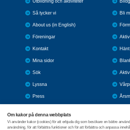
Utbildning och aktiviteter
Bildg
Så tycker vi
Bli 
About us (in English)
Förm
Föreningar
Aktiv
Kontakt
Hänt
Mina sidor
Blank
Sök
Akti
Lyssna
Vårp
Press
Årsm
Webbutik
Höst
Om kakor på denna webbplats
SPF Seniorernas intranät
Vi använder kakor (cookies) för att erbjuda dig som besökare en bättre använ
användning, för att förbättra funktioner och för att förbättra och anpassa inne