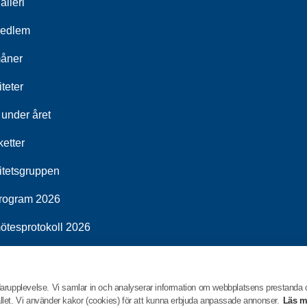
alleri
medlem
åner
iteter
 under året
etter
vitetsgruppen
rogram 2026
ötesprotokoll 2026
program 2026
darupplevelse. Vi samlar in och analyserar information om webbplatsens prestanda
hållet. Vi använder kakor (cookies) för att kunna erbjuda anpassade annonser.
Läs m