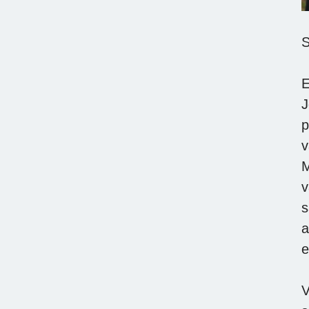
S
E
J
p
v
M
v
s
a
e
V