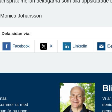
amspråk mellan deltagarna som alla uppskattade 
 Monica Johansson
Dela sidan via:
Facebook
X
LinkedIn
E-
Bl
rnas
Vi är
 kommer ut med
senio
gan är nu uppe i
geme