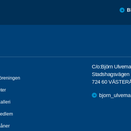
B
C/o:Björn Ulvema
Stadshagsvägen 
öreningen
724 60 VÄSTER
ter
bjorn_ulvem
alleri
medlem
åner