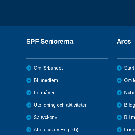
SPF Seniorerna
Aros
Om förbundet
Start
Bli medlem
Om f
Förmåner
Nyhe
Utbildning och aktiviteter
Bildg
Så tycker vi
Bli 
About us (in English)
Förm