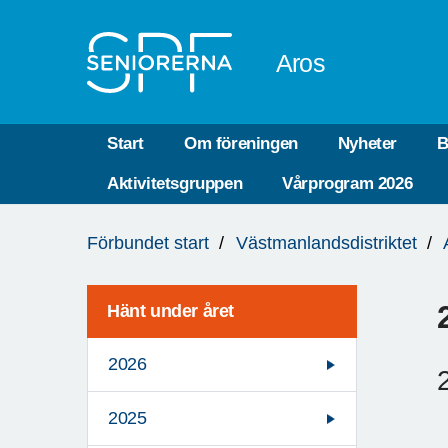
Till övergripande innehåll
Aros
Start
Om föreningen
Nyheter
B
Aktivitetsgruppen
Vårprogram 2026
Du
Förbundet start
Västmanlandsdistriktet
är
här:
Hänt under året
2026
2025