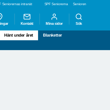
 Seniorernas intranät
SPF Seniorerna
Senioren
ingar
Kontakt
Mina sidor
Sök
Hänt under året
Blanketter