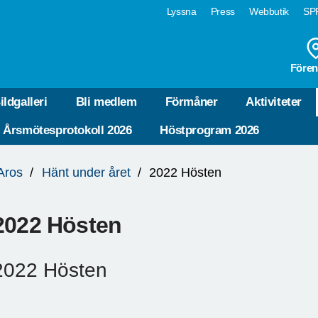
Lyssna
Press
Webbutik
SPF
Fören
ildgalleri
Bli medlem
Förmåner
Aktiviteter
Årsmötesprotokoll 2026
Höstprogram 2026
Aros
Hänt under året
2022 Hösten
2022 Hösten
2022 Hösten