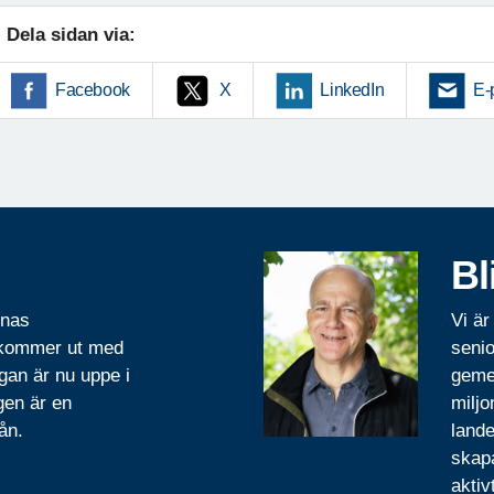
Dela sidan via:
Facebook
X
LinkedIn
E-
Bl
rnas
Vi är
 kommer ut med
senio
gan är nu uppe i
geme
gen är en
miljo
ån.
lande
skapa
aktiv