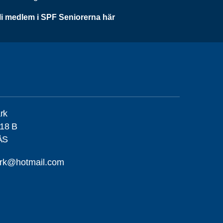
li medlem i SPF Seniorerna här
rk
18 B
ÅS
ark@hotmail.com