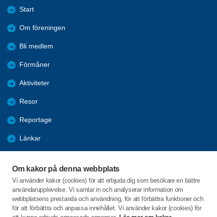
Start
Om föreningen
Bli medlem
Förmåner
Aktiviteter
Resor
Reportage
Länkar
Arkiv
Om kakor på denna webbplats
Aktivitetskalender
Vi använder kakor (cookies) för att erbjuda dig som besökare en bättre
användarupplevelse. Vi samlar in och analyserar information om
Kommunala pensionärsrådet - KPR
webbplatsens prestanda och användning, för att förbättra funktioner och
för att förbättra och anpassa innehållet. Vi använder kakor (cookies) för