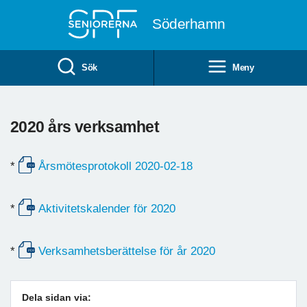
Till övergripande innehåll
Söderhamn
Sök
Meny
2020 års verksamhet
*
Årsmötesprotokoll 2020-02-18
*
Aktivitetskalender för 2020
*
Verksamhetsberättelse för år 2020
Dela sidan via: