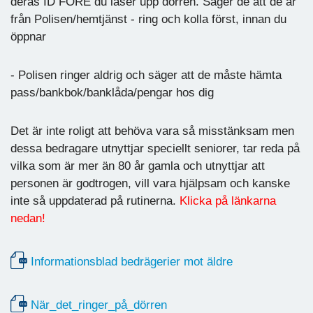
deras ID FÖRE du låser upp dörren. Säger de att de är
från Polisen/hemtjänst - ring och kolla först, innan du
öppnar
- Polisen ringer aldrig och säger att de måste hämta
pass/bankbok/banklåda/pengar hos dig
Det är inte roligt att behöva vara så misstänksam men
dessa bedragare utnyttjar speciellt seniorer, tar reda på
vilka som är mer än 80 år gamla och utnyttjar att
personen är godtrogen, vill vara hjälpsam och kanske
inte så uppdaterad på rutinerna.
Klicka på länkarna
nedan!
Informationsblad bedrägerier mot äldre
När_det_ringer_på_dörren