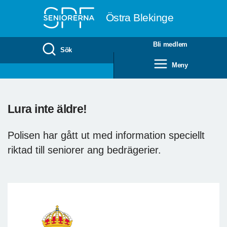
Till övergripande innehåll
Östra Blekinge
Bli medlem
Sök
Meny
Lura inte äldre!
Polisen har gått ut med information speciellt
riktad till seniorer ang bedrägerier.