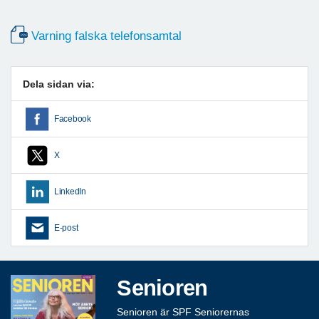
Varning falska telefonsamtal
Dela sidan via:
Facebook
X
LinkedIn
E-post
Senioren
Senioren är SPF Seniorernas