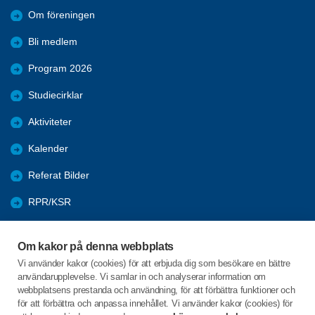
Om föreningen
Bli medlem
Program 2026
Studiecirklar
Aktiviteter
Kalender
Referat Bilder
RPR/KSR
Nyheter
Om kakor på denna webbplats
Arkivet
Vi använder kakor (cookies) för att erbjuda dig som besökare en bättre
användarupplevelse. Vi samlar in och analyserar information om
Föreningarnas öppna aktiviteter
webbplatsens prestanda och användning, för att förbättra funktioner och
för att förbättra och anpassa innehållet. Vi använder kakor (cookies) för