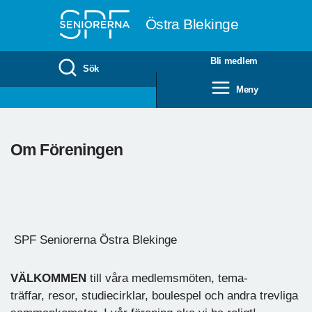
Till övergripande innehåll
Östra Blekinge
Bli medlem
Sök
Meny
Om Föreningen
SPF Seniorerna Östra Blekinge
VÄLKOMMEN
till våra medlemsmöten, tema-
träffar, resor, studiecirklar, boulespel och andra trevliga