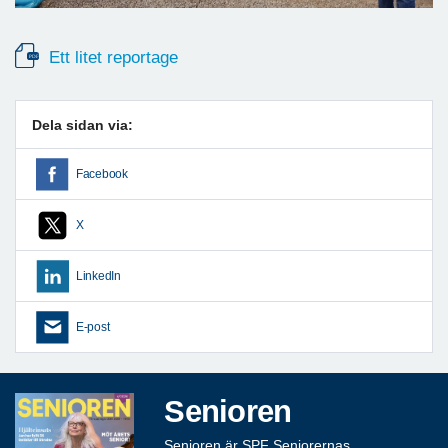
Ett litet reportage
Dela sidan via:
Facebook
X
LinkedIn
E-post
Senioren
Senioren är SPF Seniorernas