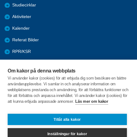
Studiecirklar
Aktiviteter
Kalender
Referat Bilder
RPR/KSR
Nyheter
Om kakor på denna webbplats
Arkivet
Vi använder kakor (cookies) för att erbjuda dig som besökare en bättre
användarupplevelse. Vi samlar in och analyserar information om
Föreningarnas öppna aktiviteter
webbplatsens prestanda och användning, för att förbättra funktioner och
för att förbättra och anpassa innehållet. Vi använder kakor (cookies) för
att kunna erbjuda anpassade annonser.
Läs mer om kakor
C/o:Karl-Erik Andersson
Säby Ramdala
373 53 Ramdala
Tillåt alla kakor
Telefon:
+46 708418490
Inställningar för kakor