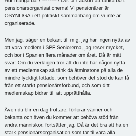
Hur många då ? --------? Det blir absurt att tänka bort
pensionärsorganisationerna! Vi pensionärer är
OSYNLIGA i ett politiskt sammanhang om vi inte är
organiserade.
Men jag, säger en bekant till mig, jag har ingen nytta av
att vara medlem i SPF Seniorerna, jag reser mycket,
och bor i Spanien flera månader om året. Då är mitt
svar: Om du verkligen tror att du inte har någon nytta
av ett medlemskap så tänk då åtminstone på alla de
mindre lyckligt lottade, som behöver det stöd de kan få
från ett starkt pensionärsförbund, och som ditt
medlemskap bidrar till att upprätthålla.
Även du blir en dag tröttare, förlorar vänner och
bekanta och även du kommer att behöva stöd från
andra människor, fortsätter jag. Då är det bra att ha en
stark pensionärsorganisation som tar tillvara alla