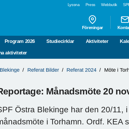
Lyssna
Press
Webbutik
SPF
Föreningar
Konta
Program 2026
Studiecirklar
Aktiviteter
Kal
a aktiviteter
 Blekinge
Referat Bilder
Referat 2024
Möte i To
Reportage: Månadsmöte 20 no
SPF Östra Blekinge har den 20/11, 
månadsmöte i Torhamn. Ordf. KEA 