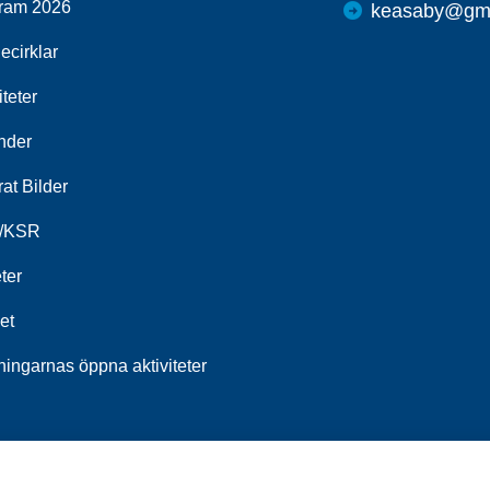
ram 2026
keasaby@gma
ecirklar
iteter
nder
at Bilder
/KSR
ter
et
ningarnas öppna aktiviteter