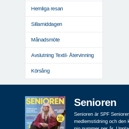
Hemliga resan
Sillamiddagen
Månadsmöte
Avslutning Textil- Återvinning
Körsång
Senioren
Senioren är SPF Seniore
medlemstidning och den
nio nummer per år. Uppla