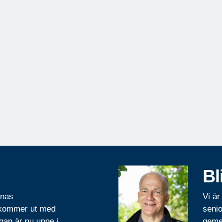
Bl
rnas
Vi är
 kommer ut med
senio
gan är nu uppe i
geme