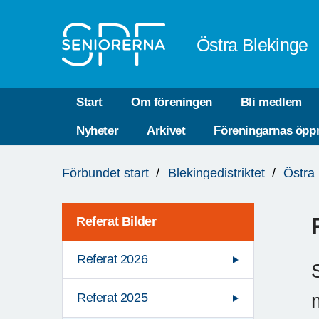
Till övergripande innehåll
Östra Blekinge
Start
Om föreningen
Bli medlem
Nyheter
Arkivet
Föreningarnas öppn
Du
Förbundet start
Blekingedistriktet
Östra
är
här:
Referat Bilder
Referat 2026
Referat 2025