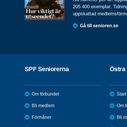
205 400 exemplar. Tidnin
uppskattad medlemsförm
Gå till senioren.se
SPF Seniorerna
Östra
Om förbundet
Start
Bli medlem
Om f
Förmåner
Bli 