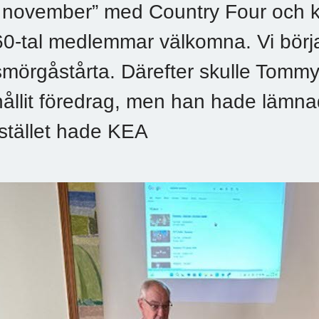
i november” med Country Four och ku
60-tal medlemmar välkomna. Vi börj
smörgåstårta. Därefter skulle Tomm
hållit föredrag, men han hade lämna
Istället hade KEA