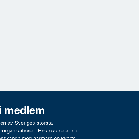
i medlem
 en av Sveriges största
rorganisationer. Hos oss delar du
nskapen med närmare en kvarts