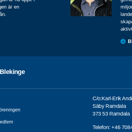
gen är en
miljo
ån.
lande
skapa
aktiv
B
 Blekinge
C/o:Karl-Erik An
Säby Ramdala
öreningen
373 53 Ramdala
medlem
Telefon:
+46 708