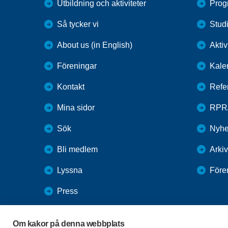
Utbildning och aktiviteter
Prog
Så tycker vi
Studi
About us (in English)
Aktiv
Föreningar
Kale
Kontakt
Refer
Mina sidor
RPR
Sök
Nyhe
Bli medlem
Arkiv
Lyssna
Före
Press
Webbutik
Om kakor på denna webbplats