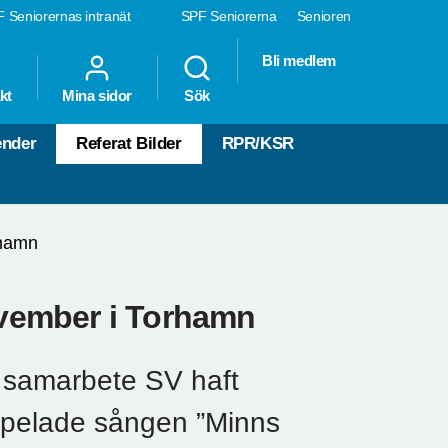
 Seniorernas intranät
SPF Seniorerna
Senioren
Bli medlem
kt
Mina sidor
Sök
ender
Referat Bilder
RPR/KSR
rhamn
vember i Torhamn
i samarbete SV haft
spelade sången ”Minns