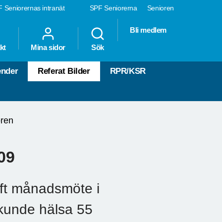
 Seniorernas intranät
SPF Seniorerna
Senioren
Bli medlem
kt
Mina sidor
Sök
ender
Referat Bilder
RPR/KSR
ren
09
ft månadsmöte i
kunde hälsa 55