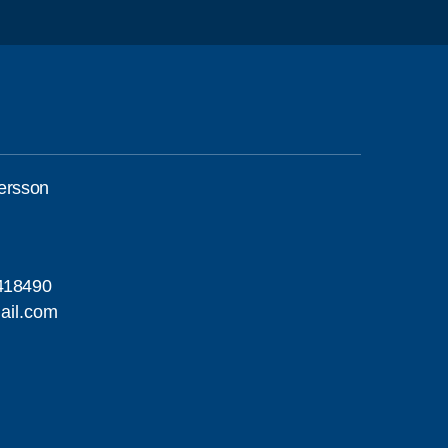
dersson
418490
il.com