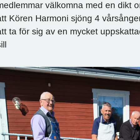
medlemmar välkomna med en dikt om
att Kören Harmoni sjöng 4 vårsånger
att ta för sig av en mycket uppskatt
ill