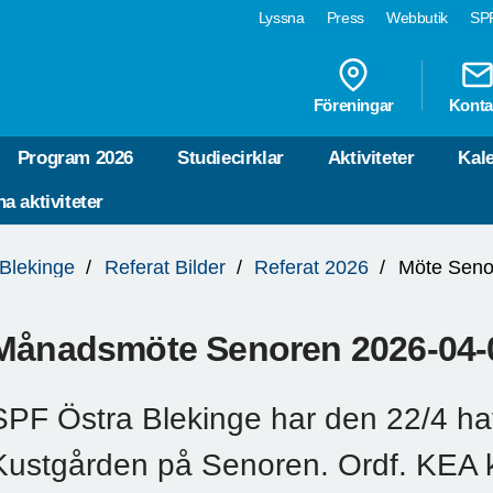
Lyssna
Press
Webbutik
SPF
Föreningar
Konta
Program 2026
Studiecirklar
Aktiviteter
Kal
a aktiviteter
 Blekinge
Referat Bilder
Referat 2026
Möte Seno
Månadsmöte Senoren 2026-04-
SPF Östra Blekinge har den 22/4 ha
Kustgården på Senoren. Ordf. KEA 