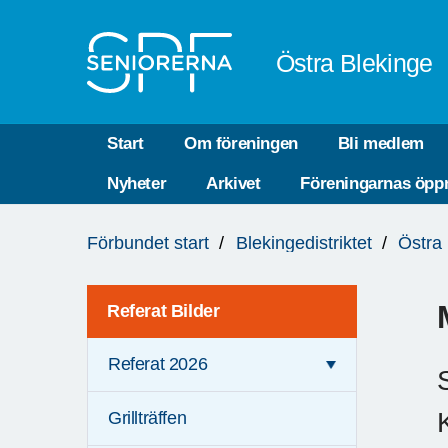
Till övergripande innehåll
Östra Blekinge
Start
Om föreningen
Bli medlem
Nyheter
Arkivet
Föreningarnas öppn
Du
Förbundet start
Blekingedistriktet
Östra
är
här:
Referat Bilder
Referat 2026
Grillträffen