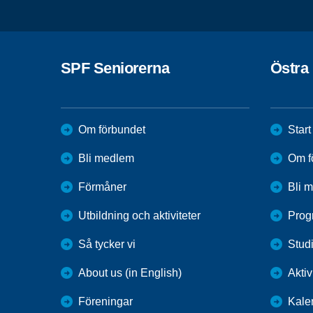
SPF Seniorerna
Östra
Om förbundet
Start
Bli medlem
Om f
Förmåner
Bli 
Utbildning och aktiviteter
Prog
Så tycker vi
Studi
About us (in English)
Aktiv
Föreningar
Kale