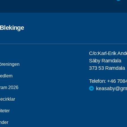
 Blekinge
C/o:Karl-Erik An
Säby Ramdala
öreningen
373 53 Ramdala
medlem
Telefon:
+46 708
ram 2026
keasaby@gma
ecirklar
iteter
nder