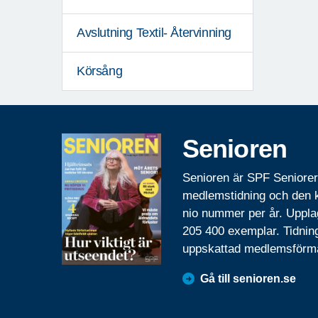
Avslutning Textil- Återvinning
Körsång
Senioren
Senioren är SPF Seniore
medlemstidning och den
nio nummer per år. Uppla
205 400 exemplar. Tidnin
uppskattad medlemsförm
Gå till senioren.se