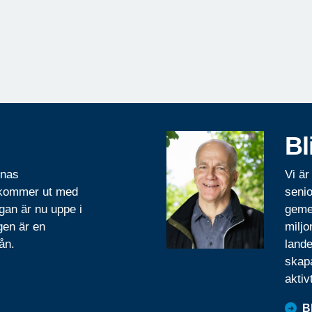
Bl
rnas
Vi är
 kommer ut med
senio
gan är nu uppe i
geme
gen är en
miljo
ån.
lande
skapa
aktiv
B