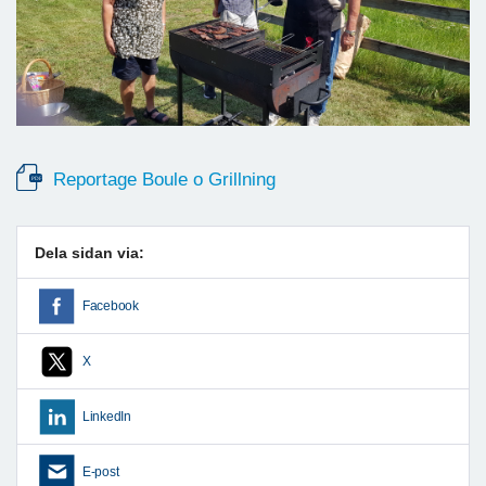
Reportage Boule o Grillning
Dela sidan via:
Facebook
X
LinkedIn
E-post