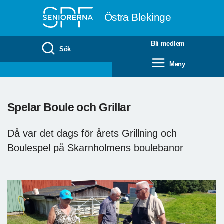
Till övergripande innehåll
Östra Blekinge
Bli medlem
Sök
Meny
Spelar Boule och Grillar
Då var det dags för årets Grillning och
Boulespel på Skarnholmens boulebanor