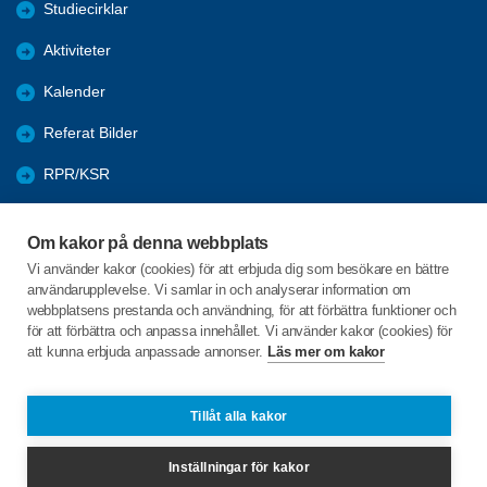
Studiecirklar
Aktiviteter
Kalender
Referat Bilder
RPR/KSR
Nyheter
Om kakor på denna webbplats
Arkivet
Vi använder kakor (cookies) för att erbjuda dig som besökare en bättre
användarupplevelse. Vi samlar in och analyserar information om
Föreningarnas öppna aktiviteter
webbplatsens prestanda och användning, för att förbättra funktioner och
för att förbättra och anpassa innehållet. Vi använder kakor (cookies) för
att kunna erbjuda anpassade annonser.
Läs mer om kakor
C/o:Karl-Erik Andersson
Säby Ramdala
373 53 Ramdala
Tillåt alla kakor
Telefon:
+46 708418490
Inställningar för kakor
keasaby@gmail.com