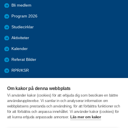
Bli medlem
Program 2026
Studiecirklar
Aktiviteter
Kalender
Referat Bilder
RPR/KSR
Nyheter
Om kakor på denna webbplats
Arkivet
Vi använder kakor (cookies) för att erbjuda dig som besökare en bättre
användarupplevelse. Vi samlar in och analyserar information om
Föreningarnas öppna aktiviteter
webbplatsens prestanda och användning, för att förbättra funktioner och
för att förbättra och anpassa innehållet. Vi använder kakor (cookies) för
att kunna erbjuda anpassade annonser.
Läs mer om kakor
C/o:Karl-Erik Andersson
Säby Ramdala