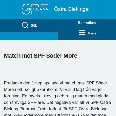
Till övergripande innehåll
Östra Blekinge
Bli medlem
Sök
Meny
Match mot SPF Söder Möre
Fredagen den 1 sep spelade vi match mot SPF Söder
Möre i ett soligt Skarnholm. Vi var 8 lag från varje
förening. En mycket trevlig och rolig match med glada
och trevliga SPF-are. Det negativa var att vi SPF Östra
Bleking förlorade.Trots förlust för SPF-Östra Blekinge
mot SPF-Södermöre med siffrorna 9--15 var det inga