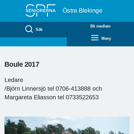
Till övergripande innehåll
Östra Blekinge
Bli medlem
Sök
Meny
Boule 2017
Ledare
/Björn Linnersjö tel 0706-413888 och
Margareta Eliasson tel 0733522653