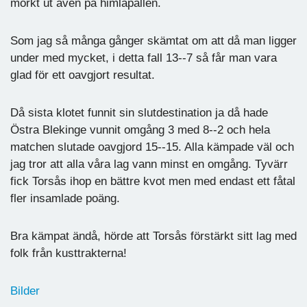
mörkt ut även på himlapällen.
Som jag så många gånger skämtat om att då man ligger
under med mycket, i detta fall 13--7 så får man vara
glad för ett oavgjort resultat.
Då sista klotet funnit sin slutdestination ja då hade
Östra Blekinge vunnit omgång 3 med 8--2 och hela
matchen slutade oavgjord 15--15. Alla kämpade väl och
jag tror att alla våra lag vann minst en omgång. Tyvärr
fick Torsås ihop en bättre kvot men med endast ett fåtal
fler insamlade poäng.
Bra kämpat ändå, hörde att Torsås förstärkt sitt lag med
folk från kusttrakterna!
Bilder