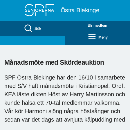
Till övergripande innehåll
Östra Blekinge
Bli medlem
Sök
Meny
Månadsmöte med Skördeauktion
SPF Östra Blekinge har den 16/10 i samarbete
med S/V haft månadsmöte i Kristianopel. Ordf.
KEA läste dikten Höst av Harry Martinsson och
kunde hälsa ett 70-tal medlemmar välkomna.
Vår kör Harmoni sjöng några höstsånger och
sedan var det dags att avnjuta kålpudding med