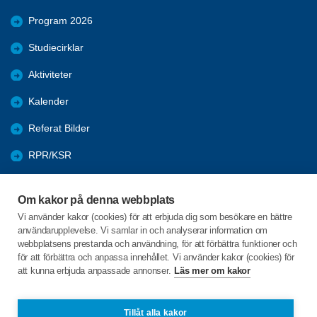
Program 2026
Studiecirklar
Aktiviteter
Kalender
Referat Bilder
RPR/KSR
Nyheter
Om kakor på denna webbplats
Arkivet
Vi använder kakor (cookies) för att erbjuda dig som besökare en bättre
användarupplevelse. Vi samlar in och analyserar information om
Föreningarnas öppna aktiviteter
webbplatsens prestanda och användning, för att förbättra funktioner och
för att förbättra och anpassa innehållet. Vi använder kakor (cookies) för
att kunna erbjuda anpassade annonser.
Läs mer om kakor
C/o:Karl-Erik Andersson
Säby Ramdala
373 53 Ramdala
Tillåt alla kakor