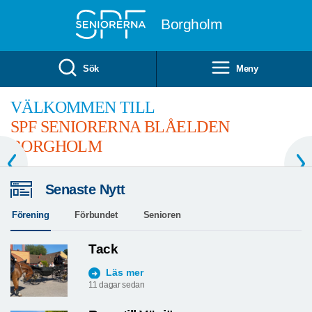
Till övergripande innehåll
Borgholm
Sök
Meny
VÄLKOMMEN TILL
SPF SENIORERNA BLÅELDEN
BORGHOLM
Senaste Nytt
Förening
Förbundet
Senioren
Tack
Läs mer
11 dagar sedan