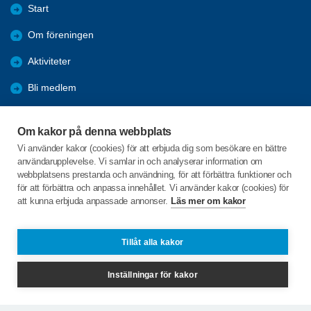
Start
Om föreningen
Aktiviteter
Bli medlem
Förmåner
Om kakor på denna webbplats
Tävlingar
Vi använder kakor (cookies) för att erbjuda dig som besökare en bättre
användarupplevelse. Vi samlar in och analyserar information om
Bildgalleri
webbplatsens prestanda och användning, för att förbättra funktioner och
för att förbättra och anpassa innehållet. Vi använder kakor (cookies) för
att kunna erbjuda anpassade annonser.
Läs mer om kakor
C/o:Per-Einar Tuvesson
Östra Kyrkogatan 15 lgh 1101
387 31 BORGHOLM
Tillåt alla kakor
Telefon:
+46 703292411
Inställningar för kakor
tuvesson.pe@gmail.com