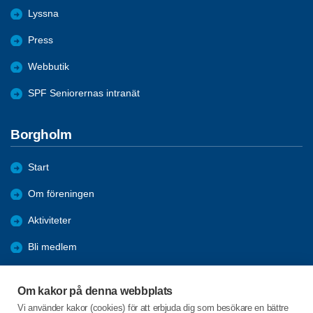
Lyssna
Press
Webbutik
SPF Seniorernas intranät
Borgholm
Start
Om föreningen
Aktiviteter
Bli medlem
Förmåner
Om kakor på denna webbplats
Tävlingar
Vi använder kakor (cookies) för att erbjuda dig som besökare en bättre