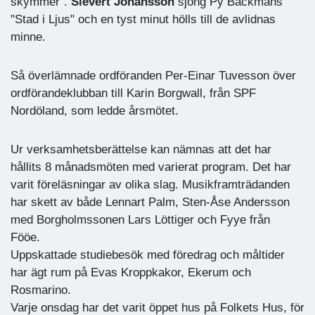
skymmer".
Sievert Johansson
sjöng Py Bäckmans
"Stad i Ljus" och en tyst minut hölls till de avlidnas
minne.
Så överlämnade ordföranden Per-Einar Tuvesson över
ordförandeklubban till Karin Borgwall, från SPF
Nordöland, som ledde årsmötet.
Ur verksamhetsberättelse kan nämnas att det har
hållits 8 månadsmöten med varierat program. Det har
varit föreläsningar av olika slag. Musikframträdanden
har skett av både Lennart Palm, Sten-Åse Andersson
med Borgholmssonen Lars Löttiger och Fyye från
Fööe.
Uppskattade studiebesök med föredrag och måltider
har ägt rum på Evas Kroppkakor, Ekerum och
Rosmarino.
Varje onsdag har det varit öppet hus på Folkets Hus, för