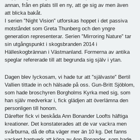
annan, från en plats till en ny, att ge sig av men även
att blicka bakåt.
I serien ”Night Vision” utforskas hoppet i det passiva
motståndet som Greta Thunberg och den yngre
generation representerar. Serien ”Mirroring Nature” tar
sin utgångspunkt i skogsbranden 2014 i
Hälleskogbrännan i Västmanland. Formerna av antika
speglar refererade till att begrunda sig själv i ytan.
Dagen blev lyckosam, vi hade tur att ”självaste” Bertil
Vallien tittade in och hälsade på oss. Gun-Britt Sjöblom,
som hade broschyren Borgholms Kyrka med sig, som
han själv medverkar i, fick glädjen att överlämna den
personligen till honom.
Därefter fick vi beskåda Ann Bonander Loofts häftiga
kreationer. Det konstaterades att de var vackra men
svårburna, då de ofta väger mer än 10 kg. Det fanns
vackert hantverk att köpa av Ann Bonander, som hade