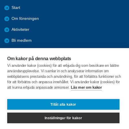
Start
Om föreningen
Aktiviteter
Bli medlem
Förmåner
Om kakor på denna webbplats
Tävlingar
Vi använder kakor (cookies) för att erbjuda dig som besökare en bättre
användarupplevelse. Vi samlar in och analyserar information om
Bildgalleri
webbplatsens prestanda och användning, för att förbättra funktioner och
för att förbättra och anpassa innehållet. Vi använder kakor (cookies) för
att kunna erbjuda anpassade annonser.
Läs mer om kakor
C/o:Per-Einar Tuvesson
Östra Kyrkogatan 15 lgh 1101
387 31 BORGHOLM
Tillåt alla kakor
Telefon:
+46 703292411
Inställningar för kakor
tuvesson.pe@gmail.com