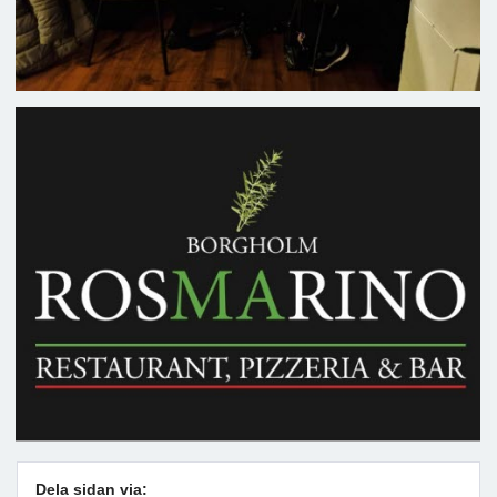
Dela sidan via: