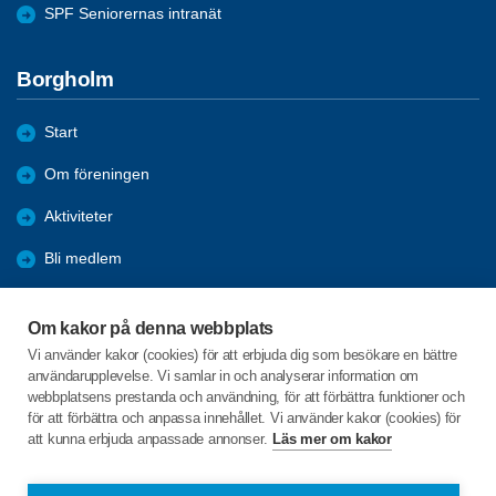
SPF Seniorernas intranät
Borgholm
Start
Om föreningen
Aktiviteter
Bli medlem
Förmåner
Om kakor på denna webbplats
Tävlingar
Vi använder kakor (cookies) för att erbjuda dig som besökare en bättre
användarupplevelse. Vi samlar in och analyserar information om
Bildgalleri
webbplatsens prestanda och användning, för att förbättra funktioner och
för att förbättra och anpassa innehållet. Vi använder kakor (cookies) för
att kunna erbjuda anpassade annonser.
Läs mer om kakor
C/o:Per-Einar Tuvesson
Östra Kyrkogatan 15 lgh 1101