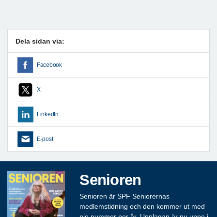
Dela sidan via:
Facebook
X
LinkedIn
E-post
Senioren
Senioren är SPF Seniorernas
medlemstidning och den kommer ut med
nio nummer per år. Upplagan är nu uppe i