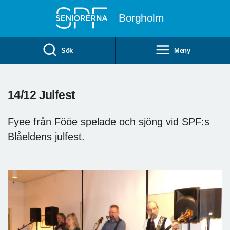
Till övergripande innehåll
Borgholm
Sök
Meny
14/12 Julfest
Fyee från Fööe spelade och sjöng vid SPF:s
Blåeldens julfest.