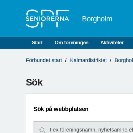
Till övergripande innehåll
Borgholm
Start
Om föreningen
Aktiviteter
Du
Förbundet start
Kalmardistriktet
Borgho
är
här:
Sök
Sök på webbplatsen