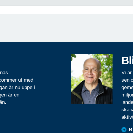
Bl
rnas
Vi är
 kommer ut med
senio
gan är nu uppe i
geme
gen är en
miljo
ån.
lande
skapa
aktiv
B