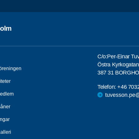
holm
C/o:Per-Einar Tu
Östra Kyrkogatan
öreningen
387 31 BORGH
iteter
Telefon:
+46 703
medlem
tuvesson.pe
åner
ingar
alleri