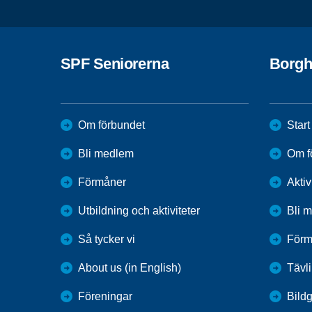
SPF Seniorerna
Borg
Om förbundet
Start
Bli medlem
Om f
Förmåner
Aktiv
Utbildning och aktiviteter
Bli 
Så tycker vi
Förm
About us (in English)
Tävl
Föreningar
Bildg