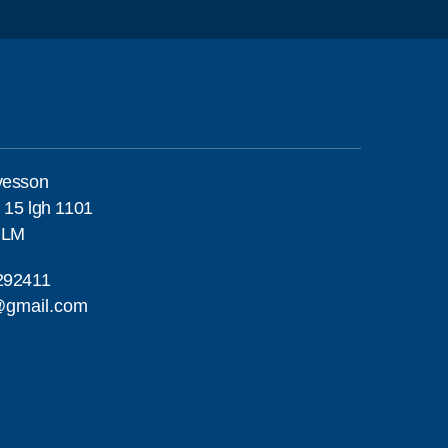
vesson
 15 lgh 1101
OLM
292411
@gmail.com