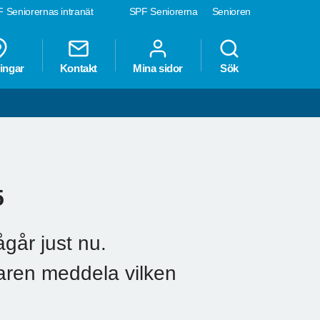
 Seniorernas intranät
SPF Seniorerna
Senioren
ingar
Kontakt
Mina sidor
Sök
5
ågår just nu.
aren meddela vilken