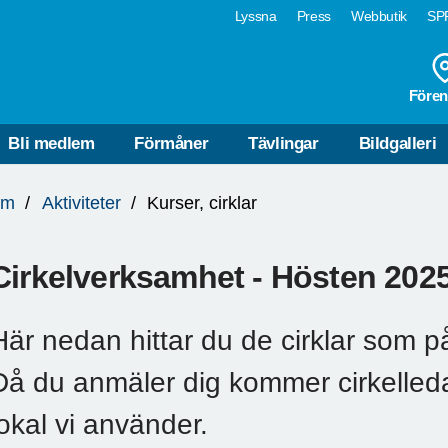
Lyssna
Press
Webbutik
SPF
Fören
Bli medlem
Förmåner
Tävlingar
Bildgalleri
lm
Aktiviteter
Kurser, cirklar
Cirkelverksamhet - Hösten 202
Här nedan hittar du de cirklar som p
Då du anmäler dig kommer cirkelled
lokal vi använder.