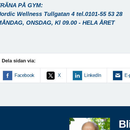
TRÄNA PÅ GYM:
ordic Wellness Tullgatan 4 tel.0101-55 53 28
MÅNDAG, ONSDAG, Kl 09.00 - HELA ÅRET
Dela sidan via:
Facebook
X
LinkedIn
E-
Bl