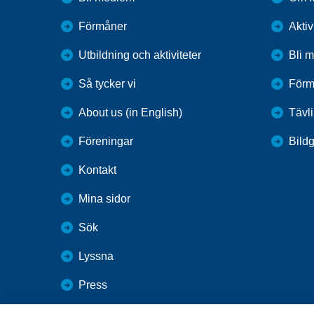
Förmåner
Aktiv
Utbildning och aktiviteter
Bli 
Så tycker vi
Förm
About us (in English)
Tävl
Föreningar
Bildg
Kontakt
Mina sidor
Sök
Lyssna
Press
Webbutik