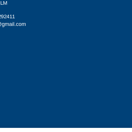
OLM
292411
@gmail.com