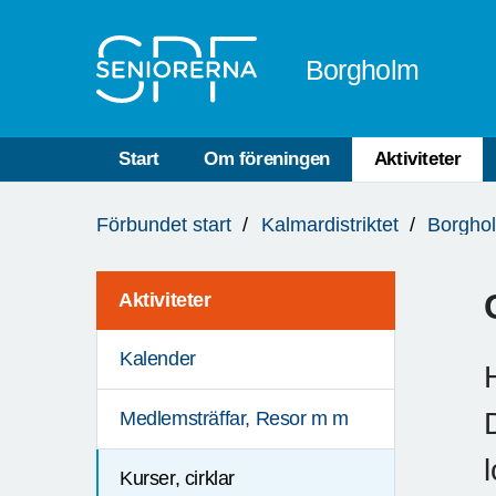
Till övergripande innehåll
Borgholm
Start
Om föreningen
Aktiviteter
Du
Förbundet start
Kalmardistriktet
Borgho
är
här:
Aktiviteter
Kalender
Medlemsträffar, Resor m m
Kurser, cirklar