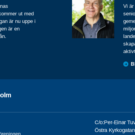
rnas
Vi är
 kommer ut med
senio
gan är nu uppe i
geme
gen är en
miljo
ån.
lande
skapa
aktiv
B
holm
C/o:Per-Einar Tu
Östra Kyrkogatan
öreningen