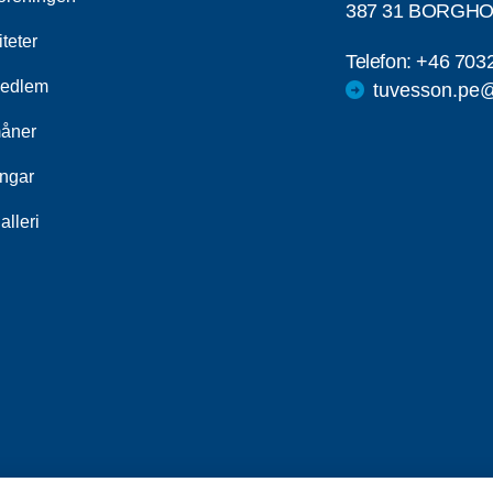
387 31 BORGH
iteter
Telefon:
+46 703
medlem
tuvesson.pe
åner
ingar
alleri