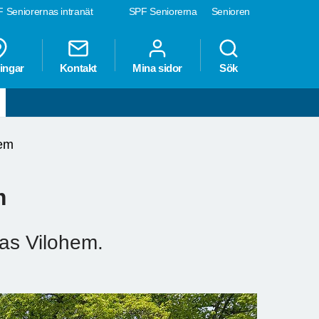
 Seniorernas intranät
SPF Seniorerna
Senioren
ingar
Kontakt
Mina sidor
Sök
hem
m
ias Vilohem.