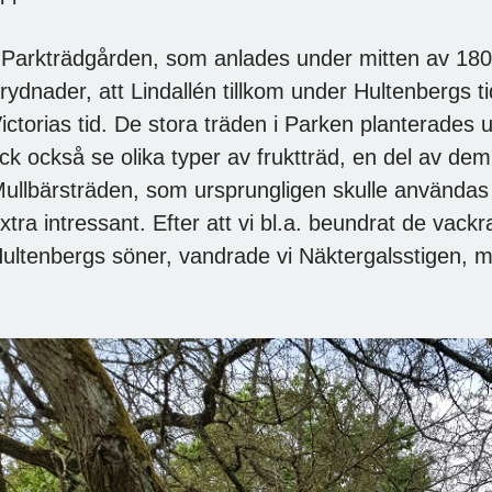
 Parkträdgården, som anlades under mitten av 1800-t
rydnader, att Lindallén tillkom under Hultenbergs t
ictorias tid. De stora träden i Parken planterades
ick också se olika typer av fruktträd, en del av dem
ullbärsträden, som ursprungligen skulle användas 
xtra intressant. Efter att vi bl.a. beundrat de vack
ultenbergs söner, vandrade vi Näktergalsstigen, me