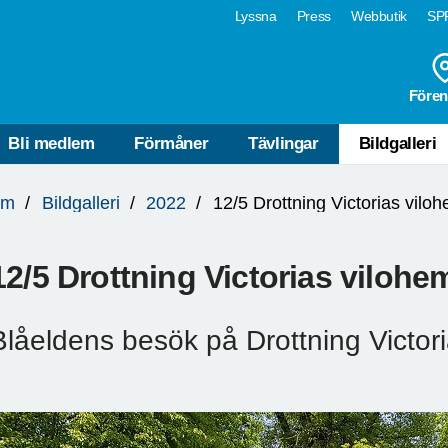
Lyssna
Press
Webbutik
SPF
Fören
Bli medlem
Förmåner
Tävlingar
Bildgalleri
lm
Bildgalleri
2022
12/5 Drottning Victorias vilo
12/5 Drottning Victorias vilohe
Blåeldens besök på Drottning Victor