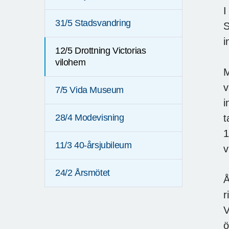
I
31/5 Stadsvandring
S
i
12/5 Drottning Victorias
vilohem
M
v
7/5 Vida Museum
i
t
28/4 Modevisning
1
11/3 40-årsjubileum
v
24/2 Årsmötet
Å
r
V
ö