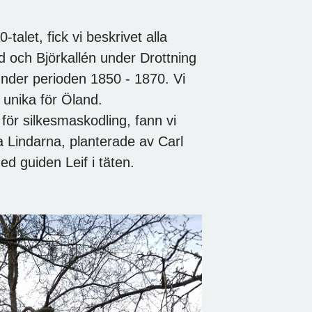
alet, fick vi beskrivet alla
id och Björkallén under Drottning
 under perioden 1850 - 1870. Vi
 unika för Öland.
för silkesmaskodling, fann vi
ra Lindarna, planterade av Carl
d guiden Leif i täten.