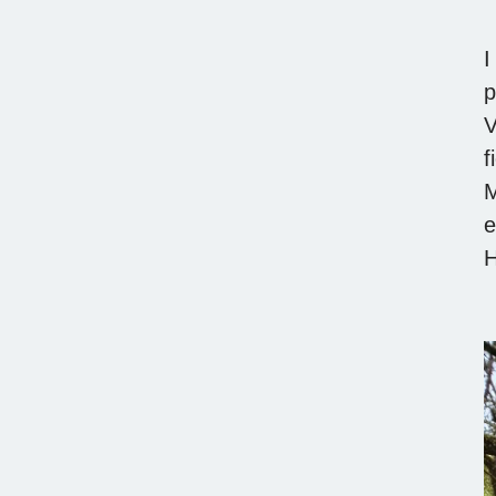
I
p
V
f
M
e
H