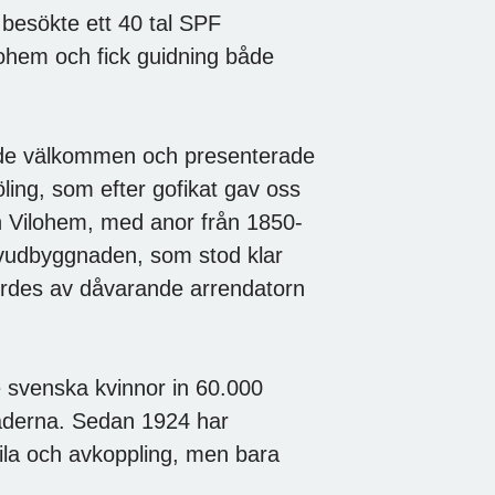
besökte ett 40 tal SPF
lohem och fick guidning både
sade välkommen och presenterade
ling, som efter gofikat gav oss
och Vilohem, med anor från 1850-
Huvudbyggnaden, som stod klar
ördes av dåvarande arrendatorn
e svenska kvinnor in 60.000
gnaderna. Sedan 1924 har
ila och avkoppling, men bara