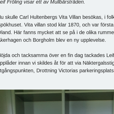
eif Fröling visar ett av Mullbärsträden.
u skulle Carl Hultenbergs Vita Villan besökas, i 
pökhuset. Vita villan stod klar 1870, och var förs
land. Här fanns mycket att se på i de olika rummen
kerhagen och Borgholm blev en ny upplevelse.
öjda och tacksamma över en fin dag tackades Leif
pplåder innan vi skildes åt för att via Näktergalsstig
tgångspunkten, Drottning Victorias parkeringsplats