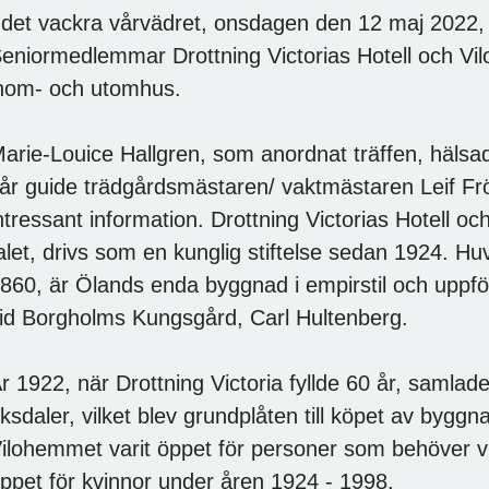
 det vackra vårvädret, onsdagen den 12 maj 2022, 
eniormedlemmar Drottning Victorias Hotell och Vi
nom- och utomhus.
arie-Louice Hallgren, som anordnat träffen, häl
år guide trädgårdsmästaren/ vaktmästaren Leif Frö
ntressant information. Drottning Victorias Hotell 
alet, drivs som en kunglig stiftelse sedan 1924. 
860, är Ölands enda byggnad i empirstil och uppf
id Borgholms Kungsgård, Carl Hultenberg.
r 1922, när Drottning Victoria fyllde 60 år, samlad
iksdaler, vilket blev grundplåten till köpet av byg
ilohemmet varit öppet för personer som behöver v
ppet för kvinnor under åren 1924 - 1998.