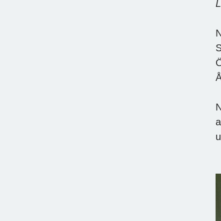
L
N
S
Ö
Å
N
a
u