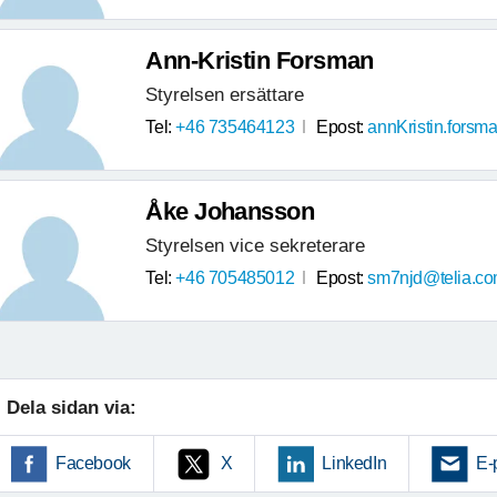
Ann-Kristin Forsman
Styrelsen ersättare
Tel:
+46 735464123
Epost:
annKristin.fors
Åke Johansson
Styrelsen vice sekreterare
Tel:
+46 705485012
Epost:
sm7njd@telia.c
Dela sidan via:
Facebook
X
LinkedIn
E-