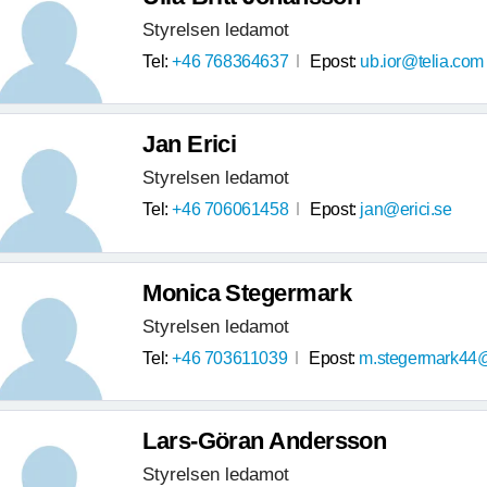
Styrelsen ledamot
Tel:
+46 768364637
Epost:
ub.ior@telia.com
Jan Erici
Styrelsen ledamot
Tel:
+46 706061458
Epost:
jan@erici.se
Monica Stegermark
Styrelsen ledamot
Tel:
+46 703611039
Epost:
m.stegermark44
Lars-Göran Andersson
Styrelsen ledamot