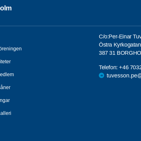
holm
C/o:Per-Einar Tu
Östra Kyrkogatan
öreningen
387 31 BORGH
iteter
Telefon:
+46 703
medlem
tuvesson.pe
åner
ingar
alleri