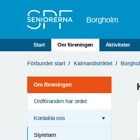
Till övergripande innehåll
Borgholm
Start
Om föreningen
Aktiviteter
Du
Förbundet start
Kalmardistriktet
Borgho
är
här:
Om föreningen
Ordföranden har ordet
Kontakta oss
Styrelsen