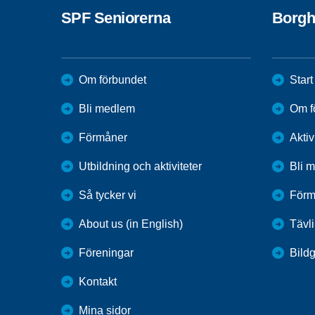
SPF Seniorerna
Borg
Om förbundet
Start
Bli medlem
Om f
Förmåner
Aktiv
Utbildning och aktiviteter
Bli 
Så tycker vi
Förm
About us (in English)
Tävl
Föreningar
Bildg
Kontakt
Mina sidor