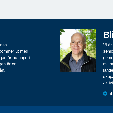
Bl
rnas
Vi är
 kommer ut med
senio
gan är nu uppe i
geme
gen är en
miljo
ån.
lande
skapa
aktiv
B