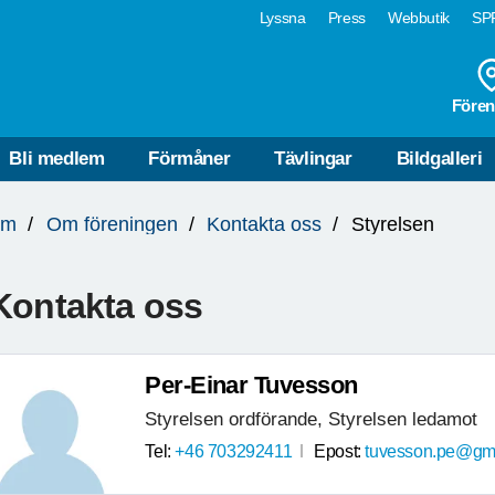
Lyssna
Press
Webbutik
SPF
Fören
Bli medlem
Förmåner
Tävlingar
Bildgalleri
lm
Om föreningen
Kontakta oss
Styrelsen
Kontakta oss
Per-Einar Tuvesson
Styrelsen ordförande, Styrelsen ledamot
Tel:
+46 703292411
Epost:
tuvesson.pe@gm