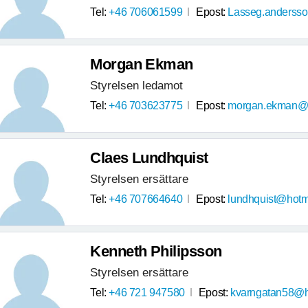
Tel:
+46 706061599
Epost:
Lasseg.anderss
Morgan Ekman
Styrelsen ledamot
Tel:
+46 703623775
Epost:
morgan.ekman@t
Claes Lundhquist
Styrelsen ersättare
Tel:
+46 707664640
Epost:
lundhquist@hotm
Kenneth Philipsson
Styrelsen ersättare
Tel:
+46 721 947580
Epost:
kvarngatan58@h