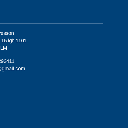
vesson
 15 lgh 1101
OLM
292411
@gmail.com