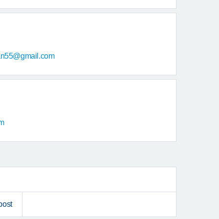
man55@gmail.com
om
post