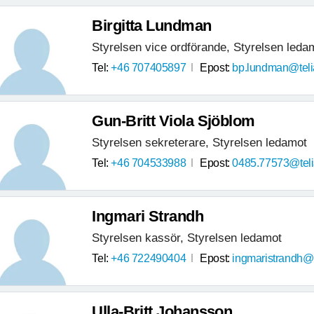
Birgitta Lundman
Styrelsen vice ordförande, Styrelsen leda
Tel:
+46 707405897
Epost:
bp.lundman@tel
Gun-Britt Viola Sjöblom
Styrelsen sekreterare, Styrelsen ledamot
Tel:
+46 704533988
Epost:
0485.77573@tel
Ingmari Strandh
Styrelsen kassör, Styrelsen ledamot
Tel:
+46 722490404
Epost:
ingmaristrandh@
Ulla-Britt Johansson