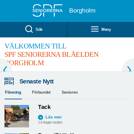
Till övergripande innehåll
Borgholm
Sök
Meny
VÄLKOMMEN TILL
SPF SENIORERNA BLÅELDEN
BORGHOLM
Senaste Nytt
Förening
Förbundet
Senioren
Tack
Läs mer
13 dagar sedan