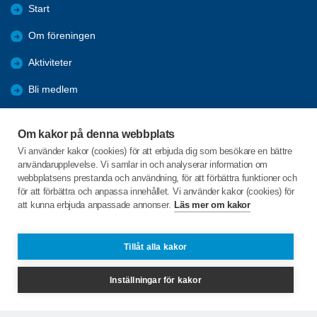
Start
Om föreningen
Aktiviteter
Bli medlem
Förmåner
Om kakor på denna webbplats
Tävlingar
Vi använder kakor (cookies) för att erbjuda dig som besökare en bättre
användarupplevelse. Vi samlar in och analyserar information om
Bildgalleri
webbplatsens prestanda och användning, för att förbättra funktioner och
för att förbättra och anpassa innehållet. Vi använder kakor (cookies) för
att kunna erbjuda anpassade annonser.
Läs mer om kakor
C/o:Per-Einar Tuvesson
Östra Kyrkogatan 15 lgh 1101
387 31 BORGHOLM
Tillåt alla kakor
Telefon:
+46 703292411
Inställningar för kakor
tuvesson.pe@gmail.com