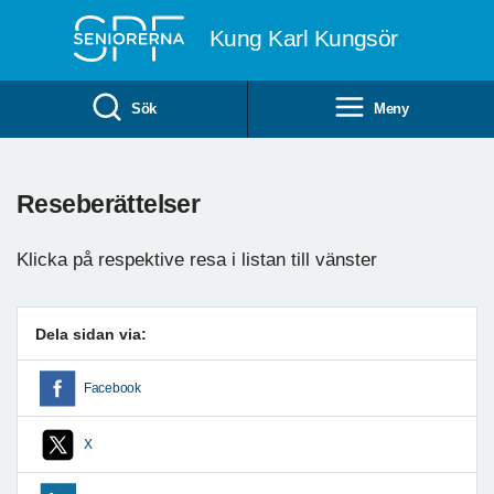
Till övergripande innehåll
Kung Karl Kungsör
Sök
Meny
Reseberättelser
Klicka på respektive resa i listan till vänster
Dela sidan via:
Facebook
X