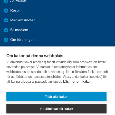
Aktiviteter
Resor
Medlemsmöten
Bli medlem
Om föreningen
Arkiv
Om kakor på denna webbplats
Förmåner
Vi använder kakor (cookies) för att erbjuda dig som besökare en bättre
användarupplevelse. Vi samlar in och analyserar information om
PROTOKOLL
webbplatsens prestanda och användning, för att förbättra funktioner och
för att förbättra och anpassa innehållet. Vi använder kakor (cookies) för
att kunna erbjuda anpassade annonser.
Läs mer om kakor
C/o:Nils Olov Hult
Kungsgatan 39 A
736 32 KUNGSÖR
Tillåt alla kakor
Telefon:
+46 706775834
Inställningar för kakor
nilsolovhult@gmail.com